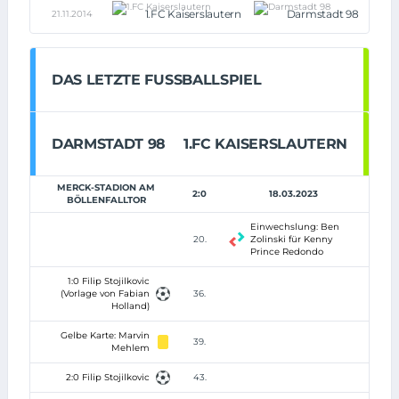
1.FC Kaiserslautern
Darmstadt 98
21.11.2014
DAS LETZTE FUSSBALLSPIEL
DARMSTADT 98
1.FC KAISERSLAUTERN
MERCK-STADION AM
2:0
18.03.2023
BÖLLENFALLTOR
Einwechslung: Ben
20.
Zolinski für Kenny
Prince Redondo
1:0 Filip Stojilkovic
(Vorlage von Fabian
36.
Holland)
Gelbe Karte: Marvin
39.
Mehlem
2:0 Filip Stojilkovic
43.