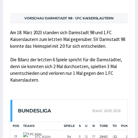
VORSCHAU DARMSTADT 98 - 1.FC KAISERSLAUTERN
Am 18. März 2023 standen sich Darmstadt 98 und 1.FC
Kaiserslautern zum letzten Mal gegenüber. SV Darmstadt 98
konnte das Heimspiel mit 2:0 für sich entscheiden.
Die Bilanz der letzten 6 Spiele spricht für die Darmstädter,
denn sie konnten sich 2 Mal durchsetzen, spielten 3 Mal
unentschieden und verloren nur 1 Mal gegen den 1.FC
Kaiserslautern.
BUNDESLIGA
Stand: 24.05.2024
POS
TEAMS
SPIELE
S
U
N
TORE
TD
PUNKTE
1.FC Köln
17
34
5
12
17
28:60
-32
27