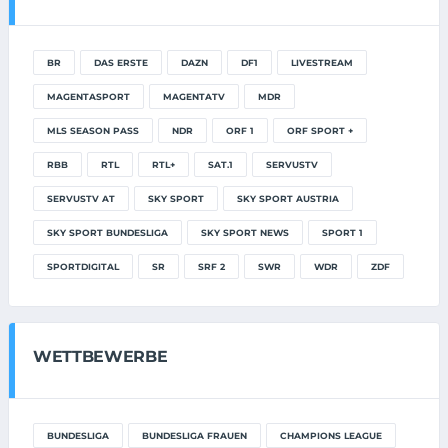
BR
DAS ERSTE
DAZN
DF1
LIVESTREAM
MAGENTASPORT
MAGENTATV
MDR
MLS SEASON PASS
NDR
ORF 1
ORF SPORT +
RBB
RTL
RTL+
SAT.1
SERVUSTV
SERVUSTV AT
SKY SPORT
SKY SPORT AUSTRIA
SKY SPORT BUNDESLIGA
SKY SPORT NEWS
SPORT 1
SPORTDIGITAL
SR
SRF 2
SWR
WDR
ZDF
WETTBEWERBE
BUNDESLIGA
BUNDESLIGA FRAUEN
CHAMPIONS LEAGUE