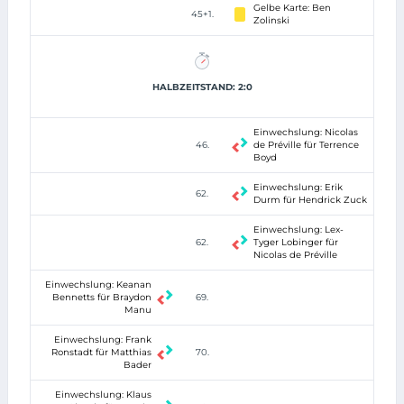
Gelbe Karte: Ben
45+1.
Zolinski
HALBZEITSTAND: 2:0
Einwechslung: Nicolas
46.
de Préville für Terrence
Boyd
Einwechslung: Erik
62.
Durm für Hendrick Zuck
Einwechslung: Lex-
62.
Tyger Lobinger für
Nicolas de Préville
Einwechslung: Keanan
Bennetts für Braydon
69.
Manu
Einwechslung: Frank
Ronstadt für Matthias
70.
Bader
Einwechslung: Klaus