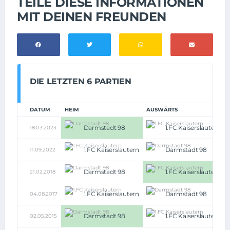
TEILE DIESE INFORMATIONEN
MIT DEINEN FREUNDEN
DIE LETZTEN 6 PARTIEN
DATUM
HEIM
AUSWÄRTS
Darmstadt 98
1.FC Kaiserslautern
18.03.2023
1.FC Kaiserslautern
Darmstadt 98
11.09.2022
Darmstadt 98
1.FC Kaiserslautern
21.02.2018
1.FC Kaiserslautern
Darmstadt 98
04.08.2017
Darmstadt 98
1.FC Kaiserslautern
02.05.2015