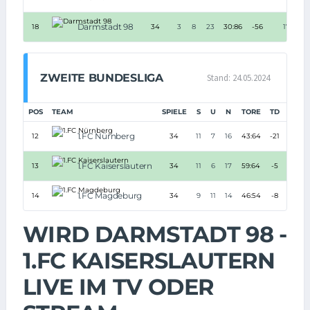
Darmstadt 98
18
34
3
8
23
30:86
-56
17
ZWEITE BUNDESLIGA
Stand: 24.05.2024
POS
TEAM
SPIELE
S
U
N
TORE
TD
PUNK
1.FC Nürnberg
12
34
11
7
16
43:64
-21
40
1.FC Kaiserslautern
13
34
11
6
17
59:64
-5
39
1.FC Magdeburg
14
34
9
11
14
46:54
-8
38
WIRD DARMSTADT 98 -
1.FC KAISERSLAUTERN
LIVE IM TV ODER