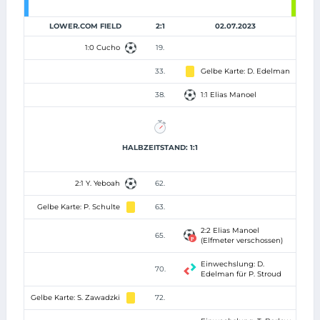
LOWER.COM FIELD
2:1
02.07.2023
1:0 Cucho
19.
33.
Gelbe Karte: D. Edelman
38.
1:1 Elias Manoel
HALBZEITSTAND: 1:1
2:1 Y. Yeboah
62.
Gelbe Karte: P. Schulte
63.
2:2 Elias Manoel
65.
(Elfmeter verschossen)
Einwechslung: D.
70.
Edelman für P. Stroud
Gelbe Karte: S. Zawadzki
72.