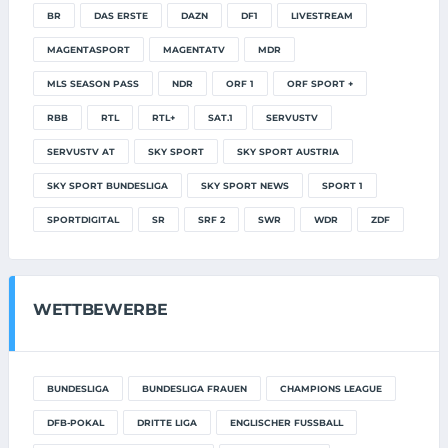
BR
DAS ERSTE
DAZN
DF1
LIVESTREAM
MAGENTASPORT
MAGENTATV
MDR
MLS SEASON PASS
NDR
ORF 1
ORF SPORT +
RBB
RTL
RTL+
SAT.1
SERVUSTV
SERVUSTV AT
SKY SPORT
SKY SPORT AUSTRIA
SKY SPORT BUNDESLIGA
SKY SPORT NEWS
SPORT 1
SPORTDIGITAL
SR
SRF 2
SWR
WDR
ZDF
WETTBEWERBE
BUNDESLIGA
BUNDESLIGA FRAUEN
CHAMPIONS LEAGUE
DFB-POKAL
DRITTE LIGA
ENGLISCHER FUSSBALL