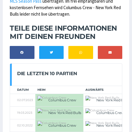
MLS Season Pass
übertragen. Im frei empfangbaren und
kostenlosen Fernsehen wird Columbus Crew - New York Red
Bulls leider nicht live übertragen.
TEILE DIESE INFORMATIONEN
MIT DEINEN FREUNDEN
DIE LETZTEN 10 PARTIEN
DATUM
HEIM
AUSWÄRTS
Columbus Crew
New York Red Bulls
02.07.2023
New York Red Bulls
Columbus Crew
19.03.2023
Columbus Crew
New York Red Bulls
02.10.2022