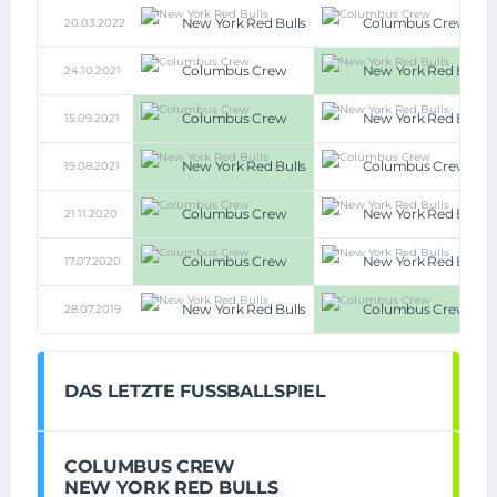
New York Red Bulls
Columbus Crew
20.03.2022
Columbus Crew
New York Red Bulls
24.10.2021
Columbus Crew
New York Red Bulls
15.09.2021
New York Red Bulls
Columbus Crew
19.08.2021
Columbus Crew
New York Red Bulls
21.11.2020
Columbus Crew
New York Red Bulls
17.07.2020
New York Red Bulls
Columbus Crew
28.07.2019
DAS LETZTE FUSSBALLSPIEL
COLUMBUS CREW
NEW YORK RED BULLS