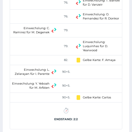
Einwechslung: T. Barlow
76.
für D. Vanzeir
Einwechslung: O.
76.
Fernandez für R. Donkor
Einwechslung: C.
79.
Ramirez für M. Degenek
Einwechslung:
79.
Luquinhas für D.
Yearwood
82.
Gelbe Karte: F. Amaya
Einwechslung: L.
90+5.
Zelarayan für I. Parente
Einwechslung: Y. Yeboah
90+5.
für M. Arfsten
90+5.
Gelbe Karte: Carlos
ENDSTAND: 2:2