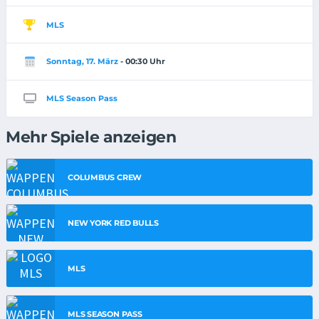
MLS
Sonntag, 17. März
- 00:30 Uhr
MLS Season Pass
Mehr Spiele anzeigen
COLUMBUS CREW
NEW YORK RED BULLS
MLS
MLS SEASON PASS