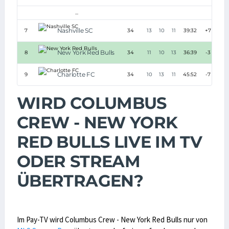
...
Nashville SC
7
34
13
10
11
39:32
+7
New York Red Bulls
8
34
11
10
13
36:39
-3
Charlotte FC
9
34
10
13
11
45:52
-7
WIRD COLUMBUS
CREW - NEW YORK
RED BULLS LIVE IM TV
ODER STREAM
ÜBERTRAGEN?
Im Pay-TV wird Columbus Crew - New York Red Bulls nur von