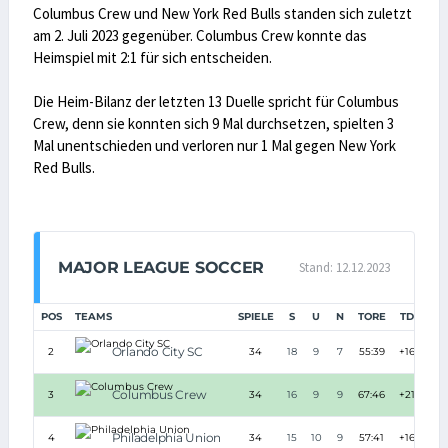
Columbus Crew und New York Red Bulls standen sich zuletzt
am 2. Juli 2023 gegenüber. Columbus Crew konnte das
Heimspiel mit 2:1 für sich entscheiden.
Die Heim-Bilanz der letzten 13 Duelle spricht für Columbus
Crew, denn sie konnten sich 9 Mal durchsetzen, spielten 3
Mal unentschieden und verloren nur 1 Mal gegen New York
Red Bulls.
MAJOR LEAGUE SOCCER
Stand: 12.12.2023
POS
TEAMS
SPIELE
S
U
N
TORE
TD
PU
Orlando City SC
2
34
18
9
7
55:39
+16
Columbus Crew
3
34
16
9
9
67:46
+21
Philadelphia Union
4
34
15
10
9
57:41
+16