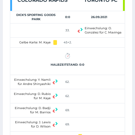
COLORADO RAPIDS
TORONTO FC
DICK'S SPORTING GOODS
0:0
26.09.2021
PARK
Einwechslung: O.
33.
González für C. Mavinga
Gelbe Karte: M. Kaye
45+2.
HALBZEITSTAND: 0:0
Einwechslung: Y. Namli
62.
für Andre Shinyashiki
Einwechslung: D. Rubio
62.
für M. Kaye
Einwechslung: D. Badji
69.
für M. Barrios
Einwechslung: J. Lewis
69.
für D. Wilson