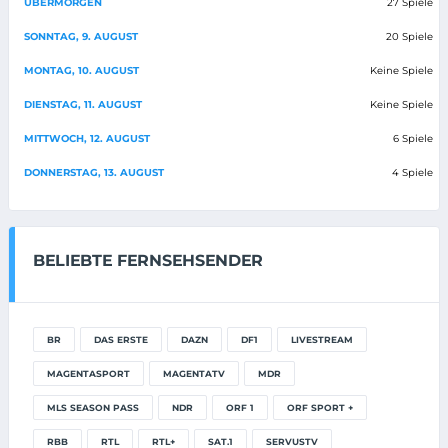
ÜBERMORGEN
27 Spiele
SONNTAG, 9. AUGUST
20 Spiele
MONTAG, 10. AUGUST
Keine Spiele
DIENSTAG, 11. AUGUST
Keine Spiele
MITTWOCH, 12. AUGUST
6 Spiele
DONNERSTAG, 13. AUGUST
4 Spiele
BELIEBTE FERNSEHSENDER
BR
DAS ERSTE
DAZN
DF1
LIVESTREAM
MAGENTASPORT
MAGENTATV
MDR
MLS SEASON PASS
NDR
ORF 1
ORF SPORT +
RBB
RTL
RTL+
SAT.1
SERVUSTV