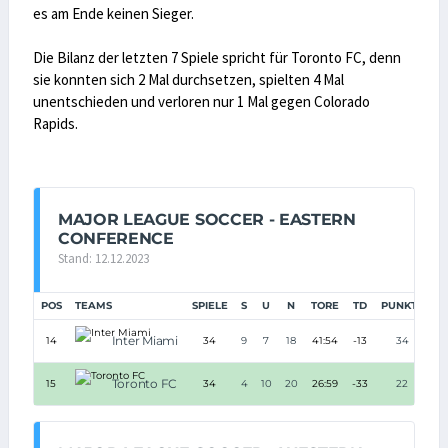
es am Ende keinen Sieger.
Die Bilanz der letzten 7 Spiele spricht für Toronto FC, denn
sie konnten sich 2 Mal durchsetzen, spielten 4 Mal
unentschieden und verloren nur 1 Mal gegen Colorado
Rapids.
MAJOR LEAGUE SOCCER - EASTERN
CONFERENCE
Stand: 12.12.2023
POS
TEAMS
SPIELE
S
U
N
TORE
TD
PUNKTE
Inter Miami
14
34
9
7
18
41:54
-13
34
Toronto FC
15
34
4
10
20
26:59
-33
22