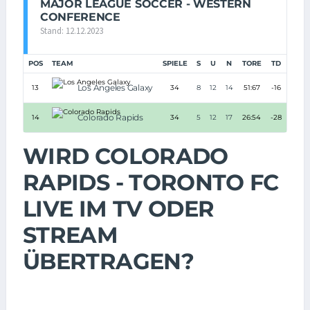
MAJOR LEAGUE SOCCER - WESTERN
CONFERENCE
Stand: 12.12.2023
POS
TEAM
SPIELE
S
U
N
TORE
TD
PUN
Los Angeles Galaxy
13
34
8
12
14
51:67
-16
36
Colorado Rapids
14
34
5
12
17
26:54
-28
27
WIRD COLORADO
RAPIDS - TORONTO FC
LIVE IM TV ODER
STREAM
ÜBERTRAGEN?