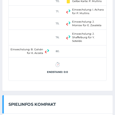
70.
Gelbe Karte: P. Mullins
Einwechslung: I. Achara
71.
für P. Mullins
Einwechslung: J.
75.
Morrow für E. Zavaleta
Einwechslung: J.
76.
Shaffelburg für Y.
Soteldo
Einwechslung: B. Galván
80.
für K. Acosta
ENDSTAND: 0:0
SPIELINFOS KOMPAKT