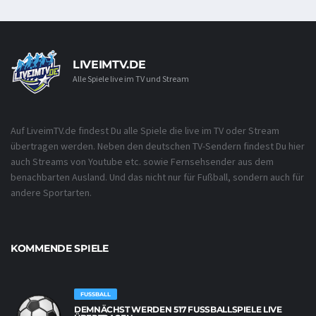
LIVEIMTV.DE
Alle Spiele live im TV und Stream
Auf LiveimTV.de findest Du alle Spiele die live im TV oder Stream
übertragen werden. Neben den deutschen TV-Sendern findest Du hier
auch Streams von Youtube etc. sowie Fernsehsender aus dem
benachbarten Ausland. Und das nicht nur für Fußball, sondern auch für
andere Sportarten.
KOMMENDE SPIELE
FUSSBALL
DEMNÄCHST WERDEN 517 FUSSBALLSPIELE LIVE Ü