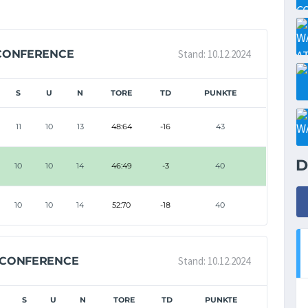
Stand: 10.12.2024
 CONFERENCE
S
U
N
TORE
TD
PUNKTE
11
10
13
48:64
-16
43
D
10
10
14
46:49
-3
40
10
10
14
52:70
-18
40
Stand: 10.12.2024
 CONFERENCE
S
U
N
TORE
TD
PUNKTE