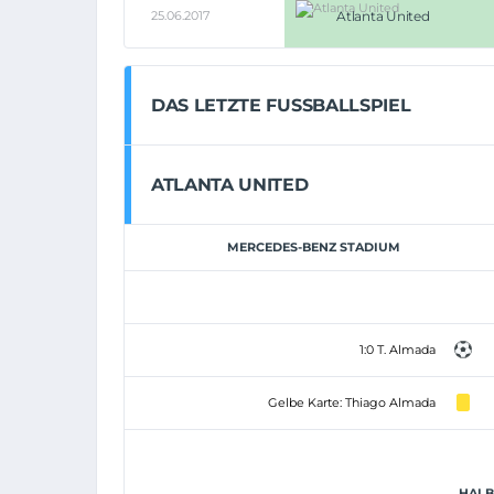
25.06.2017
Atlanta United
DAS LETZTE FUSSBALLSPIEL
ATLANTA UNITED
MERCEDES-BENZ STADIUM
1:0 T. Almada
Gelbe Karte: Thiago Almada
HALBZ