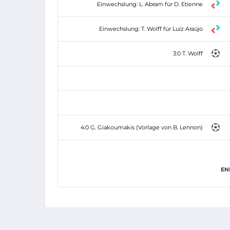
Einwechslung: L. Abram für D. Etienne
Einwechslung: T. Wolff für Luiz Araújo
3:0 T. Wolff
4:0 G. Giakoumakis (Vorlage von B. Lennon)
EN