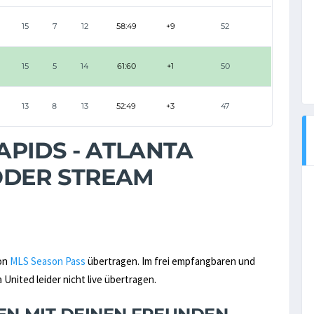
15
7
12
58:49
+9
52
15
5
14
61:60
+1
50
13
8
13
52:49
+3
47
PIDS - ATLANTA
 ODER STREAM
von
MLS Season Pass
übertragen. Im frei empfangbaren und
United leider nicht live übertragen.