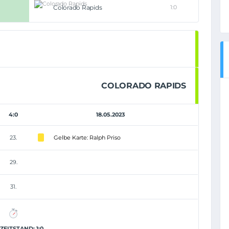
Colorado Rapids
1:0
COLORADO RAPIDS
4:0
18.05.2023
23.
Gelbe Karte: Ralph Priso
29.
31.
EITSTAND: 1:0