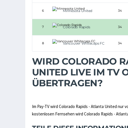
6
Minnesota United
34
7
Colorado Rapids
34
8
Vancouver Whitecaps FC
34
WIRD COLORADO RA
UNITED LIVE IM TV
ÜBERTRAGEN?
Im Pay-TV wird Colorado Rapids - Atlanta United nur 
kostenlosen Fernsehen wird Colorado Rapids - Atlanta 