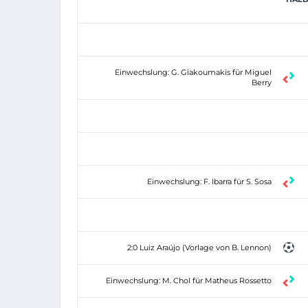
Einwechslung: G. Giakoumakis für Miguel
Berry
Einwechslung: F. Ibarra für S. Sosa
2:0 Luiz Araújo (Vorlage von B. Lennon)
Einwechslung: M. Chol für Matheus Rossetto