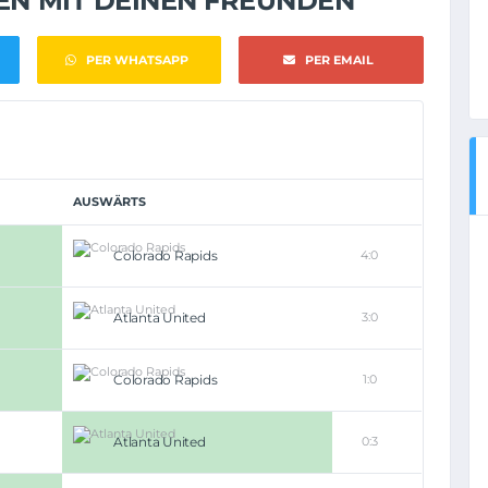
NEN MIT DEINEN FREUNDEN
PER WHATSAPP
PER EMAIL
AUSWÄRTS
Colorado Rapids
4:0
Atlanta United
3:0
Colorado Rapids
1:0
Atlanta United
0:3