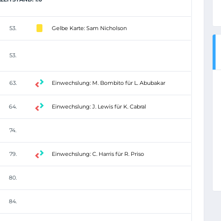
53.
Gelbe Karte: Sam Nicholson
53.
63.
Einwechslung: M. Bombito für L. Abubakar
64.
Einwechslung: J. Lewis für K. Cabral
74.
79.
Einwechslung: C. Harris für R. Priso
80.
84.