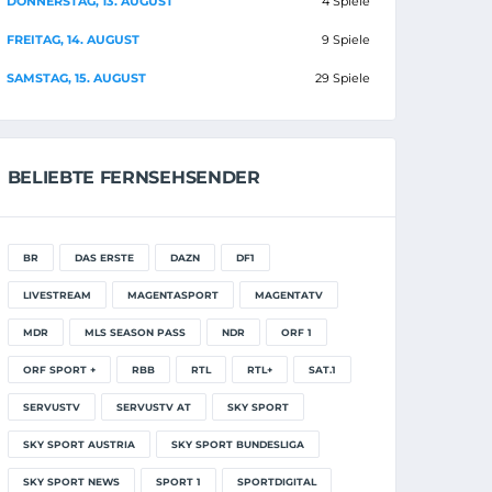
DONNERSTAG, 13. AUGUST
4 Spiele
FREITAG, 14. AUGUST
9 Spiele
SAMSTAG, 15. AUGUST
29 Spiele
BELIEBTE FERNSEHSENDER
BR
DAS ERSTE
DAZN
DF1
LIVESTREAM
MAGENTASPORT
MAGENTATV
MDR
MLS SEASON PASS
NDR
ORF 1
ORF SPORT +
RBB
RTL
RTL+
SAT.1
SERVUSTV
SERVUSTV AT
SKY SPORT
SKY SPORT AUSTRIA
SKY SPORT BUNDESLIGA
SKY SPORT NEWS
SPORT 1
SPORTDIGITAL