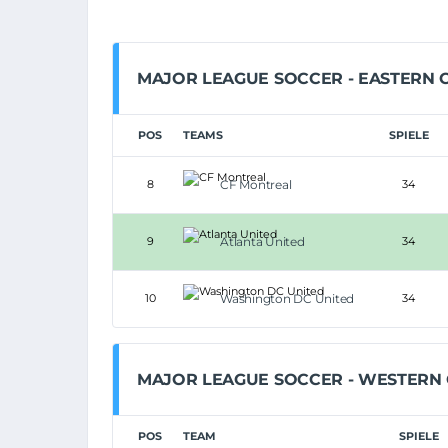
MAJOR LEAGUE SOCCER - EASTERN
POS
TEAMS
SPIELE
8
CF Montreal
34
9
Atlanta United
34
10
Washington DC United
34
MAJOR LEAGUE SOCCER - WESTERN
POS
TEAM
SPIELE