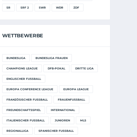
SR
SRF 2
SWR
WDR
ZDF
WETTBEWERBE
BUNDESLIGA
BUNDESLIGA FRAUEN
CHAMPIONS LEAGUE
DFB-POKAL
DRITTE LIGA
ENGLISCHER FUSSBALL
EUROPA CONFERENCE LEAGUE
EUROPA LEAGUE
FRANZÖSISCHER FUSSBALL
FRAUENFUSSBALL
FREUNDSCHAFTSSPIEL
INTERNATIONAL
ITALIENISCHER FUSSBALL
JUNIOREN
MLS
REGIONALLIGA
SPANISCHER FUSSBALL