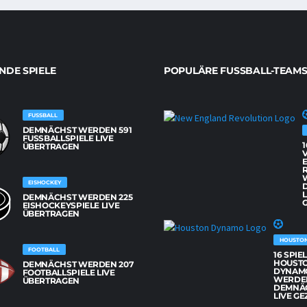
DE SPIELE
POPULÄRE FUSSBALL-TEAMS
FUSSBALL
DEMNÄCHST WERDEN 591
FUSSBALLSPIELE LIVE Ü
1
BERTRAGEN
EISHOCKEY
L
DEMNÄCHST WERDEN 225
G
EISHOCKEYSPIELE LIVE
ÜBERTRAGEN
HOUSTO
FOOTBALL
16 SPIE
HOUST
DEMNÄCHST WERDEN 207
DYNAM
FOOTBALLSPIELE LIVE
WERDE
ÜBERTRAGEN
DEMNÄ
LIVE GE