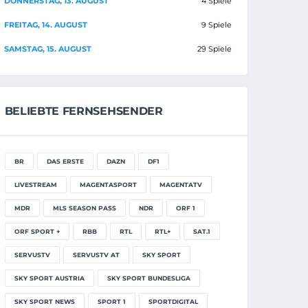
DONNERSTAG, 13. AUGUST
4 Spiele
FREITAG, 14. AUGUST
9 Spiele
SAMSTAG, 15. AUGUST
29 Spiele
BELIEBTE FERNSEHSENDER
BR
DAS ERSTE
DAZN
DF1
LIVESTREAM
MAGENTASPORT
MAGENTATV
MDR
MLS SEASON PASS
NDR
ORF 1
ORF SPORT +
RBB
RTL
RTL+
SAT.1
SERVUSTV
SERVUSTV AT
SKY SPORT
SKY SPORT AUSTRIA
SKY SPORT BUNDESLIGA
SKY SPORT NEWS
SPORT 1
SPORTDIGITAL