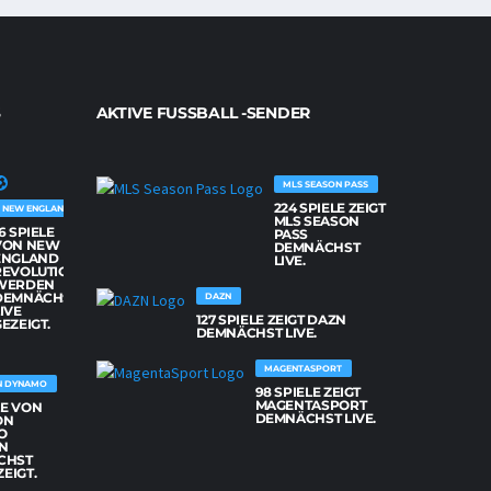
AKTIVE FUSSBALL -SENDER
MLS SEASON PASS
224 SPIELE ZEIGT
NEW ENGLAND REVOLUTION
MLS SEASON
6 SPIELE
PASS
VON NEW
DEMNÄCHST
ENGLAND
LIVE.
REVOLUTION
WERDEN
DEMNÄCHST
DAZN
IVE
127 SPIELE ZEIGT DAZN
EZEIGT.
DEMNÄCHST LIVE.
MAGENTASPORT
N DYNAMO
98 SPIELE ZEIGT
MAGENTASPORT
LE VON
DEMNÄCHST LIVE.
ON
O
N
CHST
ZEIGT.