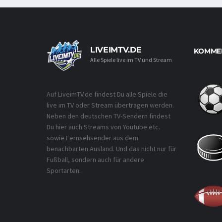
LIVEIMTV.DE
KOMMEN
Alle Spiele live im TV und Stream
Auf LiveimTV.de findest Du alle Spiele die
live im TV oder Stream übertragen werden.
Neben den deutschen TV-Sendern findest
Du hier auch Streams von Youtube etc.
sowie Fernsehsender aus dem
benachbarten Ausland. Und das nicht nur für
Fußball, sondern auch für andere
Sportarten.