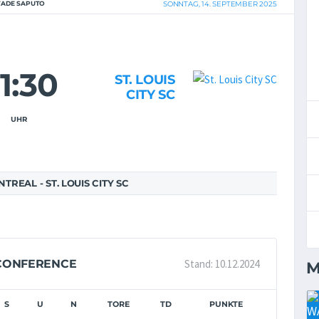
TADE SAPUTO
SONNTAG, 14. SEPTEMBER 2025
1:30
ST. LOUIS
CITY SC
UHR
REAL - ST. LOUIS CITY SC
Stand: 10.12.2024
 CONFERENCE
M
S
U
N
TORE
TD
PUNKTE