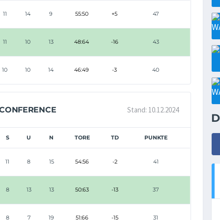
11
14
9
55:50
+5
47
11
10
13
48:64
-16
43
10
10
14
46:49
-3
40
Stand: 10.12.2024
 CONFERENCE
D
S
U
N
TORE
TD
PUNKTE
11
8
15
54:56
-2
41
8
13
13
50:63
-13
37
8
7
19
51:66
-15
31