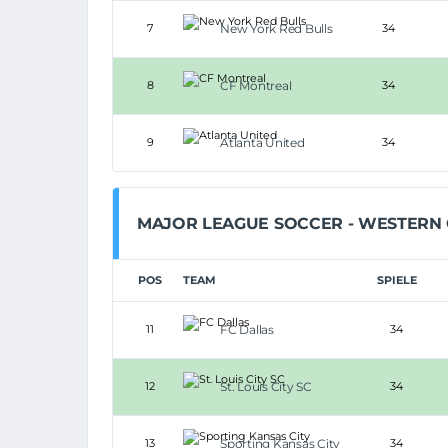
7
New York Red Bulls
34
8
CF Montreal
34
9
Atlanta United
34
MAJOR LEAGUE SOCCER - WESTERN
POS
TEAM
SPIELE
11
FC Dallas
34
12
St. Louis City SC
34
13
Sporting Kansas City
34