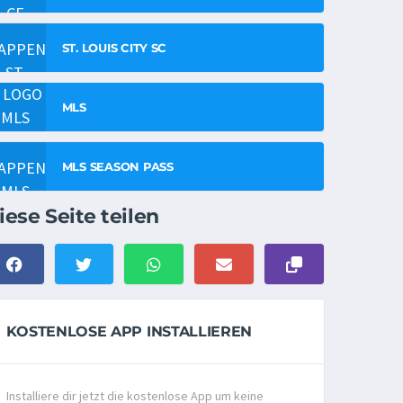
ST. LOUIS CITY SC
MLS
MLS SEASON PASS
iese Seite teilen
KOSTENLOSE APP INSTALLIEREN
Installiere dir jetzt die kostenlose App um keine