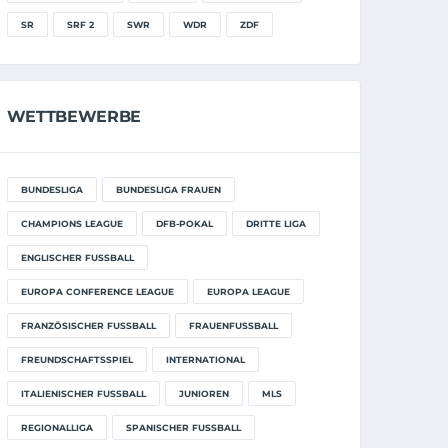
SR
SRF 2
SWR
WDR
ZDF
WETTBEWERBE
BUNDESLIGA
BUNDESLIGA FRAUEN
CHAMPIONS LEAGUE
DFB-POKAL
DRITTE LIGA
ENGLISCHER FUSSBALL
EUROPA CONFERENCE LEAGUE
EUROPA LEAGUE
FRANZÖSISCHER FUSSBALL
FRAUENFUSSBALL
FREUNDSCHAFTSSPIEL
INTERNATIONAL
ITALIENISCHER FUSSBALL
JUNIOREN
MLS
REGIONALLIGA
SPANISCHER FUSSBALL