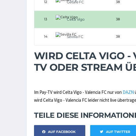
12
Getafe FC
38
13
Celta Vigo
38
14
Sevilla FC
38
WIRD CELTA VIGO - 
TV ODER STREAM 
Im Pay-TV wird Celta Vigo - Valencia FC nur von
DAZN
ü
wird Celta Vigo - Valencia FC leider nicht live übertrag
TEILE DIESE INFORMATIO
AUF FACEBOOK
AUF TWITTER