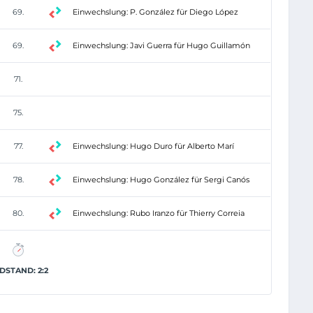
69.
Einwechslung: P. González für Diego López
69.
Einwechslung: Javi Guerra für Hugo Guillamón
71.
75.
77.
Einwechslung: Hugo Duro für Alberto Marí
78.
Einwechslung: Hugo González für Sergi Canós
80.
Einwechslung: Rubo Iranzo für Thierry Correia
DSTAND: 2:2