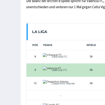
Die Bilanz der letzten 8 Spiele spricht für Valencia FC
unentschieden und verloren nur 1 Mal gegen Celta Vig
LA LIGA
POS
TEAMS
SPIELE
8
Villarreal FC
38
9
Valencia FC
38
10
Deportivo Alaves
38
...