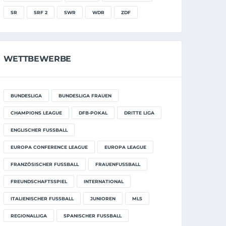
SR
SRF 2
SWR
WDR
ZDF
WETTBEWERBE
BUNDESLIGA
BUNDESLIGA FRAUEN
CHAMPIONS LEAGUE
DFB-POKAL
DRITTE LIGA
ENGLISCHER FUSSBALL
EUROPA CONFERENCE LEAGUE
EUROPA LEAGUE
FRANZÖSISCHER FUSSBALL
FRAUENFUSSBALL
FREUNDSCHAFTSSPIEL
INTERNATIONAL
ITALIENISCHER FUSSBALL
JUNIOREN
MLS
REGIONALLIGA
SPANISCHER FUSSBALL