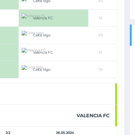
Celta Vigo
2:0
Valencia FC
1:2
Celta Vigo
2:0
Valencia FC
2:1
Celta Vigo
1:0
VALENCIA FC
2:2
26.05.2024