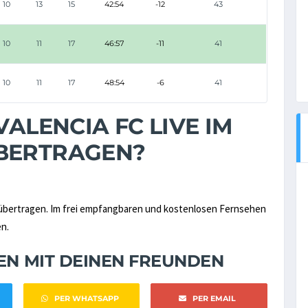
10
13
15
42:54
-12
43
10
11
17
46:57
-11
41
10
11
17
48:54
-6
41
VALENCIA FC LIVE IM
ÜBERTRAGEN?
bertragen. Im frei empfangbaren und kostenlosen Fernsehen
en.
NEN MIT DEINEN FREUNDEN
PER WHATSAPP
PER EMAIL