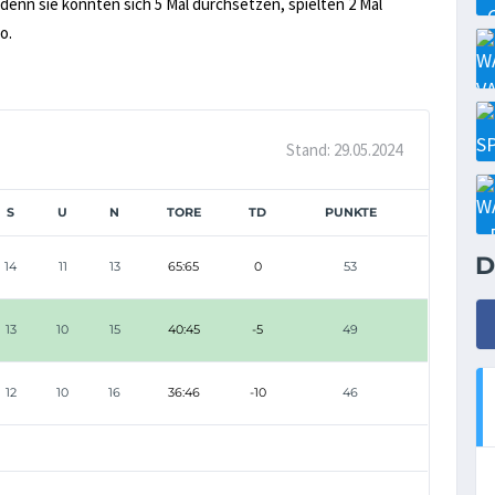
, denn sie konnten sich 5 Mal durchsetzen, spielten 2 Mal
o.
Stand: 29.05.2024
S
U
N
TORE
TD
PUNKTE
D
14
11
13
65:65
0
53
13
10
15
40:45
-5
49
12
10
16
36:46
-10
46