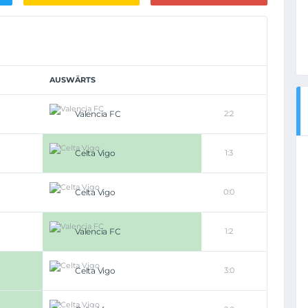
AUSWÄRTS
Valencia FC
2:2
Celta Vigo
1:3
Celta Vigo
0:0
Valencia FC
1:2
Celta Vigo
3:0