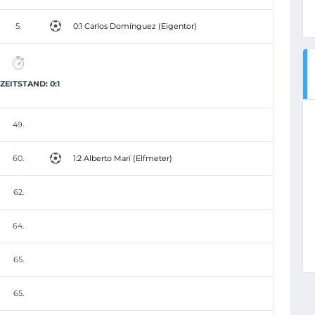
5.
0:1 Carlos Domínguez (Eigentor)
EITSTAND: 0:1
49.
60.
1:2 Alberto Marí (Elfmeter)
62.
64.
65.
65.