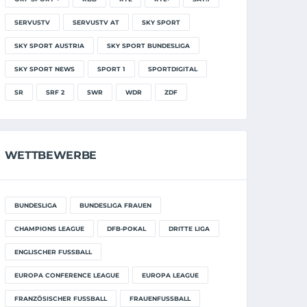
SERVUSTV
SERVUSTV AT
SKY SPORT
SKY SPORT AUSTRIA
SKY SPORT BUNDESLIGA
SKY SPORT NEWS
SPORT 1
SPORTDIGITAL
SR
SRF 2
SWR
WDR
ZDF
WETTBEWERBE
BUNDESLIGA
BUNDESLIGA FRAUEN
CHAMPIONS LEAGUE
DFB-POKAL
DRITTE LIGA
ENGLISCHER FUSSBALL
EUROPA CONFERENCE LEAGUE
EUROPA LEAGUE
FRANZÖSISCHER FUSSBALL
FRAUENFUSSBALL