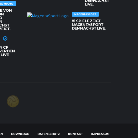
DEMNÄCHST
LIVE.
N DYNAMO
LE VON
ON
MAGENTASPORT
O
81 SPIELE ZEIGT
N
MAGENTASPORT
CHST
DEMNÄCHST LIVE.
ZEIGT.
N CF
WERDEN
LIVE
EN
DOWNLOAD
DATENSCHUTZ
KONTAKT
IMPRESSUM