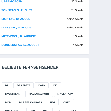
ÜBERMORGEN
27 Spiele
SONNTAG, 9. AUGUST
20 Spiele
MONTAG, 10. AUGUST
Keine Spiele
DIENSTAG, 11. AUGUST
Keine Spiele
MITTWOCH, 12. AUGUST
6 Spiele
DONNERSTAG, 13. AUGUST
4 Spiele
BELIEBTE FERNSEHSENDER
BR
DAS ERSTE
DAZN
DF1
LIVESTREAM
MAGENTASPORT
MAGENTATV
MDR
MLS SEASON PASS
NDR
ORF 1
ORF SPORT +
RBB
RTL
RTL+
SAT.1