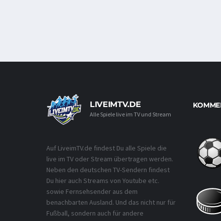
LIVEIMTV.DE
KOMMEN
Alle Spiele live im TV und Stream
Auf LiveimTV.de findest Du alle Spiele die
live im TV oder Stream übertragen werden.
Neben den deutschen TV-Sendern findest
Du hier auch Streams von Youtube etc.
sowie Fernsehsender aus dem
benachbarten Ausland. Und das nicht nur für
Fußball, sondern auch für andere