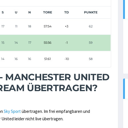
S
U
N
TORE
TD
PUNKTE
17
11
18
57:54
+3
62
15
14
17
55:56
-1
59
14
16
16
51:61
-10
58
 - MANCHESTER UNITED
STREAM ÜBERTRAGEN?
von
Sky Sport
übertragen. Im frei empfangbaren und
United leider nicht live übertragen.