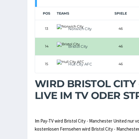
POS
TEAMS
SPIELE
13
Norwich City
46
14
Bristol City
46
15
Hull City AFC
46
WIRD BRISTOL CITY
LIVE IM TV ODER 
Im Pay-TV wird Bristol City - Manchester United nur 
kostenlosen Fernsehen wird Bristol City - Manchester 