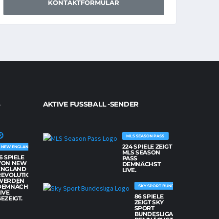
KONTAKTFORMULAR
AKTIVE FUSSBALL -SENDER
MLS SEASON PASS
224 SPIELE ZEIGT
NEW ENGLAND REVOLUTION
MLS SEASON
6 SPIELE
PASS
VON NEW
DEMNÄCHST
ENGLAND
LIVE.
REVOLUTION
WERDEN
DEMNÄCHST
SKY SPORT BUNDESLIGA
IVE
86 SPIELE
EZEIGT.
ZEIGT SKY
SPORT
BUNDESLIGA