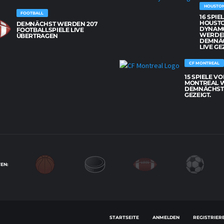
HOUSTO
FOOTBALL
16 SPIE
HOUST
DEMNÄCHST WERDEN 207
DYNAM
FOOTBALLSPIELE LIVE
WERDE
ÜBERTRAGEN
DEMNÄ
LIVE GE
CF MONTREAL
15 SPIELE VO
MONTREAL 
DEMNÄCHST 
GEZEIGT.
EN:
STARTSEITE
ANMELDEN
REGISTRIER