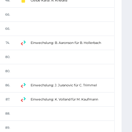
48.
Gelbe Karte: R. Khedira
66.
66.
74.
Einwechslung: B. Aaronson für B. Hollerbach
80.
80.
86.
Einwechslung: J. Juranovic für C. Trimmel
87.
Einwechslung: K. Volland für M. Kaufmann
88.
89.