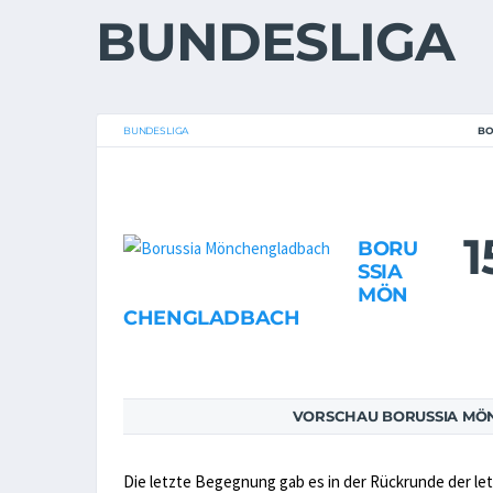
BUNDESLIGA
BUNDESLIGA
BO
1
BORU
SSIA
MÖN
CHENGLADBACH
VORSCHAU BORUSSIA MÖ
Die letzte Begegnung gab es in der Rückrunde der let