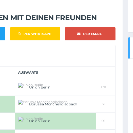
NEN MIT DEINEN FREUNDEN
PER WHATSAPP
PER EMAIL
AUSWÄRTS
Union Berlin
0:0
Borussia Mönchengladbach
3:1
Union Berlin
0:1