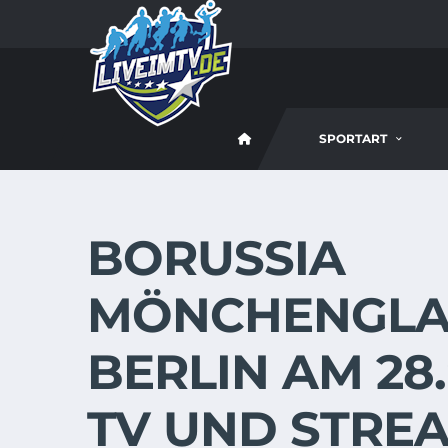
SPORTART
BORUSSIA
MÖNCHENGLA
BERLIN AM 28.
TV UND STREA