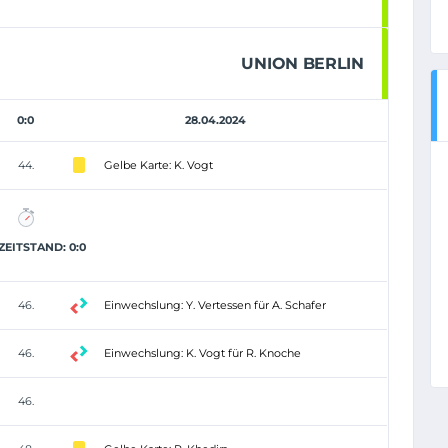
UNION BERLIN
0:0
28.04.2024
44.
Gelbe Karte: K. Vogt
EITSTAND: 0:0
46.
Einwechslung: Y. Vertessen für A. Schafer
46.
Einwechslung: K. Vogt für R. Knoche
46.