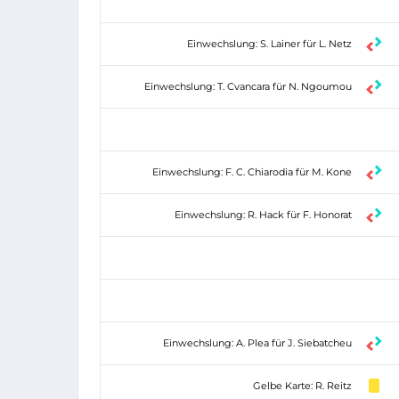
Einwechslung: S. Lainer für L. Netz
Einwechslung: T. Cvancara für N. Ngoumou
Einwechslung: F. C. Chiarodia für M. Kone
Einwechslung: R. Hack für F. Honorat
Einwechslung: A. Plea für J. Siebatcheu
Gelbe Karte: R. Reitz