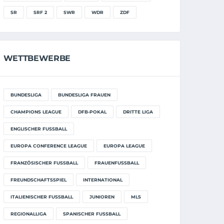
SR
SRF 2
SWR
WDR
ZDF
WETTBEWERBE
BUNDESLIGA
BUNDESLIGA FRAUEN
CHAMPIONS LEAGUE
DFB-POKAL
DRITTE LIGA
ENGLISCHER FUSSBALL
EUROPA CONFERENCE LEAGUE
EUROPA LEAGUE
FRANZÖSISCHER FUSSBALL
FRAUENFUSSBALL
FREUNDSCHAFTSSPIEL
INTERNATIONAL
ITALIENISCHER FUSSBALL
JUNIOREN
MLS
REGIONALLIGA
SPANISCHER FUSSBALL