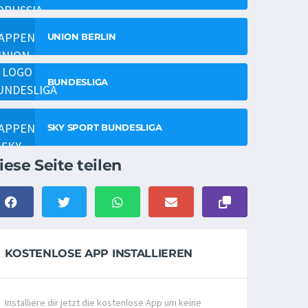
UNION BERLIN
BUNDESLIGA
SKY SPORT BUNDESLIGA
iese Seite teilen
KOSTENLOSE APP INSTALLIEREN
Installiere dir jetzt die kostenlose App um keine