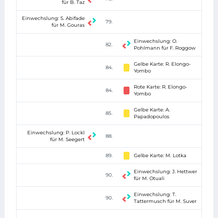
für B. Taz
Einwechslung: S. Abifade
79.
für M. Gouras
Einwechslung: O.
82.
Pohlmann für F. Roggow
Gelbe Karte: R. Elongo-
84.
Yombo
Rote Karte: R. Elongo-
84.
Yombo
Gelbe Karte: A.
85.
Papadopoulos
Einwechslung: P. Lockl
88.
für M. Seegert
89.
Gelbe Karte: M. Lotka
Einwechslung: J. Hettwer
90.
für M. Otuali
Einwechslung: T.
90.
Tattermusch für M. Suver