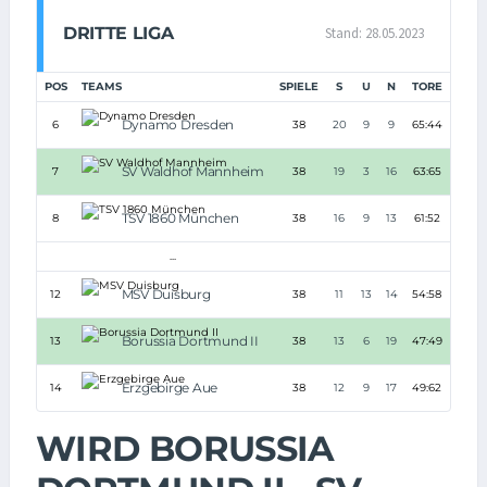
DRITTE LIGA
Stand: 28.05.2023
POS
TEAMS
SPIELE
S
U
N
TORE
TD
Dynamo Dresden
6
38
20
9
9
65:44
+21
SV Waldhof Mannheim
7
38
19
3
16
63:65
-2
TSV 1860 München
8
38
16
9
13
61:52
+9
...
MSV Duisburg
12
38
11
13
14
54:58
-4
Borussia Dortmund II
13
38
13
6
19
47:49
-2
Erzgebirge Aue
14
38
12
9
17
49:62
-13
WIRD BORUSSIA