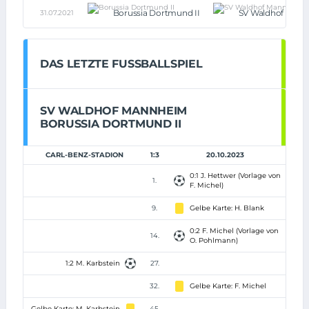
Borussia Dortmund II
SV Waldhof Man
31.07.2021
DAS LETZTE FUSSBALLSPIEL
SV WALDHOF MANNHEIM
BORUSSIA DORTMUND II
CARL-BENZ-STADION
1:3
20.10.2023
0:1 J. Hettwer (Vorlage von
1.
F. Michel)
9.
Gelbe Karte: H. Blank
0:2 F. Michel (Vorlage von
14.
O. Pohlmann)
1:2 M. Karbstein
27.
32.
Gelbe Karte: F. Michel
Gelbe Karte: M. Karbstein
45.