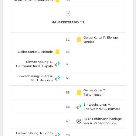
HALBZEITSTAND: 1:2
Gelbe Karte: R. Elongo-
52.
Yombo
Gelbe Karte: S. Abifade
61.
Einwechslung: C.
65.
Herrmann für K. Okpala
Einwechslung: K. Arase
65.
für J. Hawkins
Gelbe Karte: T.
66.
Tattermusch
Einwechslung: M.
68.
Eberwein für A. Kamara
1:3 O. Pohlmann (Vorlage
69.
von A. Papadopoulos)
Einwechslung: P. Sohm
78.