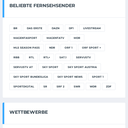
BELIEBTE FERNSEHSENDER
BR
DAS ERSTE
DAZN
DF1
LIVESTREAM
MAGENTASPORT
MAGENTATV
MDR
MLS SEASON PASS
NDR
ORF 1
ORF SPORT +
RBB
RTL
RTL+
SAT.1
SERVUSTV
SERVUSTV AT
SKY SPORT
SKY SPORT AUSTRIA
SKY SPORT BUNDESLIGA
SKY SPORT NEWS
SPORT 1
SPORTDIGITAL
SR
SRF 2
SWR
WDR
ZDF
WETTBEWERBE