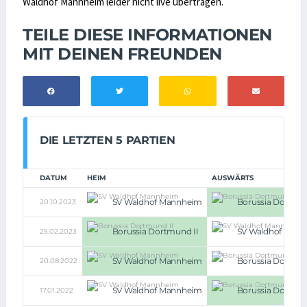
Waldhof Mannheim leider nicht live übertragen.
TEILE DIESE INFORMATIONEN
MIT DEINEN FREUNDEN
DIE LETZTEN 5 PARTIEN
DATUM
HEIM
AUSWÄRTS
SV Waldhof Mannheim
Borussia Dortmun
20.10.2023
Borussia Dortmund II
SV Waldhof Man
25.02.2023
SV Waldhof Mannheim
Borussia Dortmun
20.08.2022
SV Waldhof Mannheim
Borussia Dortmun
17.01.2022