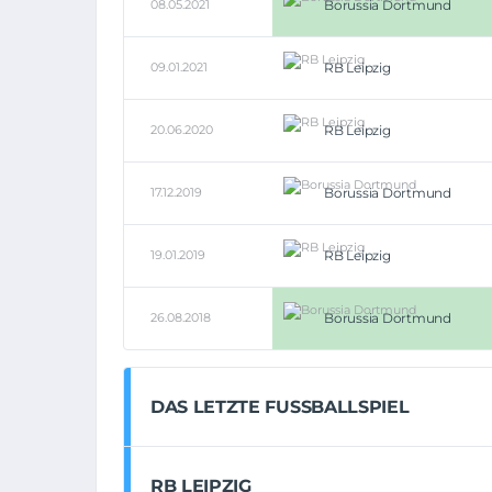
08.05.2021
Borussia Dortmund
09.01.2021
RB Leipzig
20.06.2020
RB Leipzig
17.12.2019
Borussia Dortmund
19.01.2019
RB Leipzig
26.08.2018
Borussia Dortmund
DAS LETZTE FUSSBALLSPIEL
RB LEIPZIG