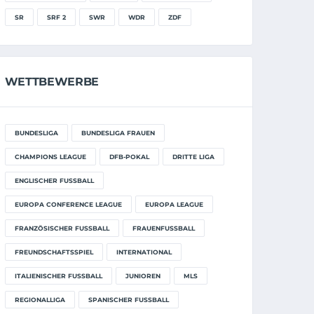
SR
SRF 2
SWR
WDR
ZDF
WETTBEWERBE
BUNDESLIGA
BUNDESLIGA FRAUEN
CHAMPIONS LEAGUE
DFB-POKAL
DRITTE LIGA
ENGLISCHER FUSSBALL
EUROPA CONFERENCE LEAGUE
EUROPA LEAGUE
FRANZÖSISCHER FUSSBALL
FRAUENFUSSBALL
FREUNDSCHAFTSSPIEL
INTERNATIONAL
ITALIENISCHER FUSSBALL
JUNIOREN
MLS
REGIONALLIGA
SPANISCHER FUSSBALL