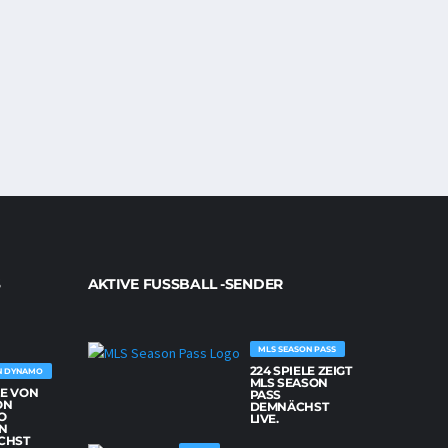
AKTIVE FUSSBALL -SENDER
MLS SEASON PASS
224 SPIELE ZEIGT
N DYNAMO
MLS SEASON
LE VON
PASS
ON
DEMNÄCHST
O
LIVE.
N
CHST