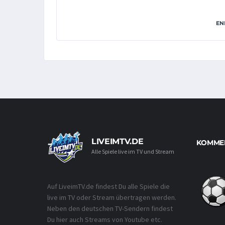
EN
LIVEIMTV.DE
KOMMEN
Alle Spiele live im TV und Stream
Auf LiveimTV.de findest Du alle Spiele die
live im TV oder Stream übertragen werden.
Neben den deutschen TV-Sendern findest
Du hier auch Streams von Youtube etc.