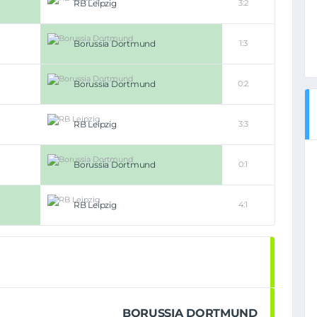
RB Leipzig
3:2
Borussia Dortmund
1:3
Borussia Dortmund
0:2
RB Leipzig
3:3
Borussia Dortmund
0:1
RB Leipzig
4:1
BORUSSIA DORTMUND