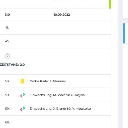
3:0
10.09.2022
6.
45.
EITSTAND: 2:0
59.
Gelbe Karte: T. Meunier
59.
Einwechslung: M. Wolf für G. Reyna
59.
Einwechslung: J. Brandt für Y. Moukoko
68.