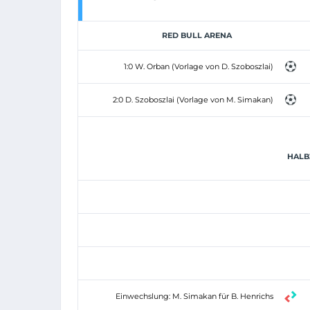
RED BULL ARENA
1:0 W. Orban (Vorlage von D. Szoboszlai)
2:0 D. Szoboszlai (Vorlage von M. Simakan)
HALBZ
Einwechslung: M. Simakan für B. Henrichs