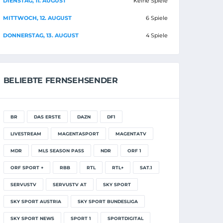
DIENSTAG, 11. AUGUST
Keine Spiele
MITTWOCH, 12. AUGUST
6 Spiele
DONNERSTAG, 13. AUGUST
4 Spiele
BELIEBTE FERNSEHSENDER
BR
DAS ERSTE
DAZN
DF1
LIVESTREAM
MAGENTASPORT
MAGENTATV
MDR
MLS SEASON PASS
NDR
ORF 1
ORF SPORT +
RBB
RTL
RTL+
SAT.1
SERVUSTV
SERVUSTV AT
SKY SPORT
SKY SPORT AUSTRIA
SKY SPORT BUNDESLIGA
SKY SPORT NEWS
SPORT 1
SPORTDIGITAL