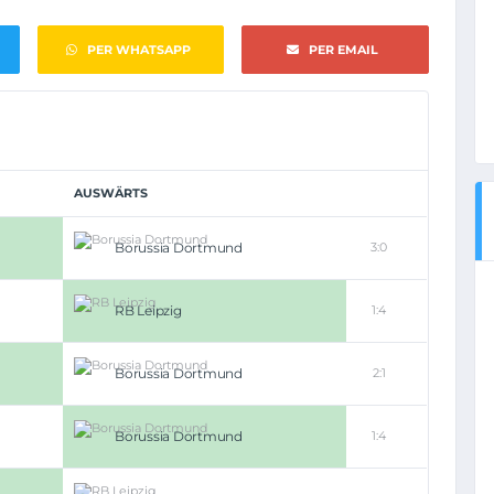
PER WHATSAPP
PER EMAIL
AUSWÄRTS
Borussia Dortmund
3:0
RB Leipzig
1:4
Borussia Dortmund
2:1
Borussia Dortmund
1:4