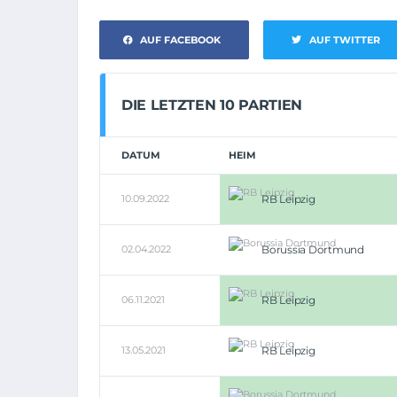
AUF FACEBOOK
AUF TWITTER
DIE LETZTEN 10 PARTIEN
DATUM
HEIM
10.09.2022
RB Leipzig
02.04.2022
Borussia Dortmund
06.11.2021
RB Leipzig
13.05.2021
RB Leipzig