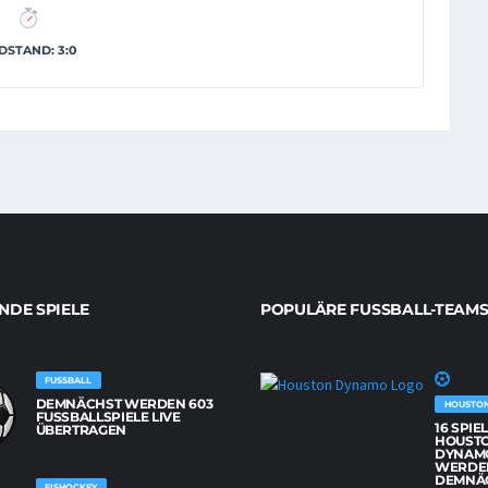
DSTAND: 3:0
DE SPIELE
POPULÄRE FUSSBALL-TEAMS
FUSSBALL
DEMNÄCHST WERDEN 603
HOUSTO
FUSSBALLSPIELE LIVE Ü
16 SPIE
BERTRAGEN
HOUST
DYNAM
WERDE
DEMNÄ
EISHOCKEY