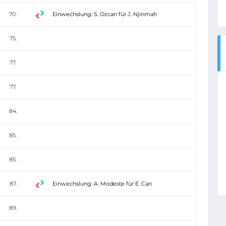
70.
Einwechslung: S. Ozcan für J. Njinmah
75.
77.
77.
84.
85.
85.
87.
Einwechslung: A. Modeste für E. Can
89.