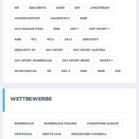
BR
DAS ERSTE
DAZN
DF1
LIVESTREAM
MAGENTASPORT
MAGENTATV
MDR
MLS SEASON PASS
NDR
ORF 1
ORF SPORT +
RBB
RTL
RTL+
SAT.1
SERVUSTV
SERVUSTV AT
SKY SPORT
SKY SPORT AUSTRIA
SKY SPORT BUNDESLIGA
SKY SPORT NEWS
SPORT 1
SPORTDIGITAL
SR
SRF 2
SWR
WDR
ZDF
WETTBEWERBE
BUNDESLIGA
BUNDESLIGA FRAUEN
CHAMPIONS LEAGUE
DFB-POKAL
DRITTE LIGA
ENGLISCHER FUSSBALL