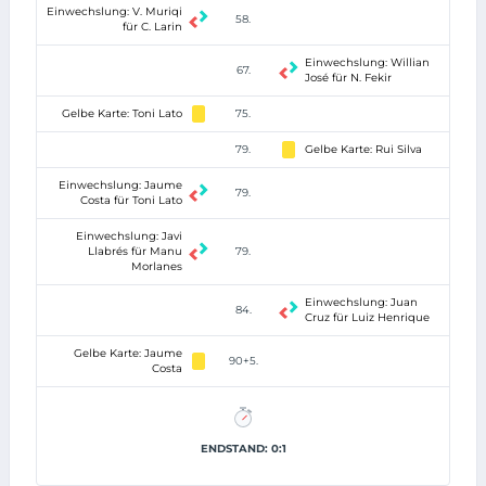
Einwechslung: V. Muriqi
58.
für C. Larin
Einwechslung: Willian
67.
José für N. Fekir
Gelbe Karte: Toni Lato
75.
79.
Gelbe Karte: Rui Silva
Einwechslung: Jaume
79.
Costa für Toni Lato
Einwechslung: Javi
Llabrés für Manu
79.
Morlanes
Einwechslung: Juan
84.
Cruz für Luiz Henrique
Gelbe Karte: Jaume
90+5.
Costa
ENDSTAND: 0:1