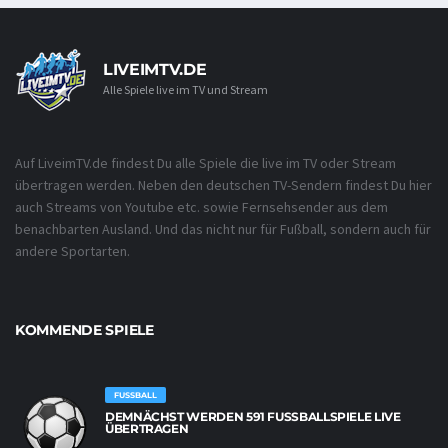
LIVEIMTV.DE
Alle Spiele live im TV und Stream
Auf LiveimTV.de findest Du alle Spiele die live im TV oder Stream
übertragen werden. Neben den deutschen TV-Sendern findest Du hier
auch Streams von Youtube etc. sowie Fernsehsender aus dem
benachbarten Ausland. Und das nicht nur für Fußball, sondern auch für
andere Sportarten.
KOMMENDE SPIELE
FUSSBALL
DEMNÄCHST WERDEN 591 FUSSBALLSPIELE LIVE Ü
BERTRAGEN