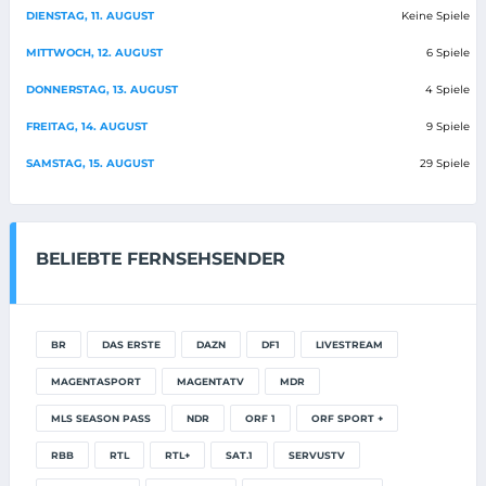
DIENSTAG, 11. AUGUST
Keine Spiele
MITTWOCH, 12. AUGUST
6 Spiele
DONNERSTAG, 13. AUGUST
4 Spiele
FREITAG, 14. AUGUST
9 Spiele
SAMSTAG, 15. AUGUST
29 Spiele
BELIEBTE FERNSEHSENDER
BR
DAS ERSTE
DAZN
DF1
LIVESTREAM
MAGENTASPORT
MAGENTATV
MDR
MLS SEASON PASS
NDR
ORF 1
ORF SPORT +
RBB
RTL
RTL+
SAT.1
SERVUSTV