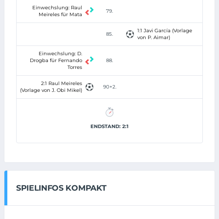
Einwechslung: Raul
79.
Meireles für Mata
1:1 Javi García (Vorlage
85.
von P. Aimar)
Einwechslung: D.
Drogba für Fernando
88.
Torres
2:1 Raul Meireles
90+2.
(Vorlage von J. Obi Mikel)
ENDSTAND: 2:1
SPIELINFOS KOMPAKT