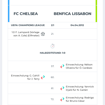
FC CHELSEA
BENFICA LISSABON
UEFA CHAMPIONS LEAGUE
2:1
04.04.2012
1:0 F. Lampard (Vorlage
21.
von A. Cole) (Elfmeter)
HALBZEITSTAND: 1:0
Einwechslung: Nélson
57.
Oliveira für Ó. Cardozo
Einwechslung: G. Cahill
60.
für J. Terry
Einwechslung: Yannick
61.
Djaló für N. Gaitán
Einwechslung: Rodrigo
72.
für Bruno César