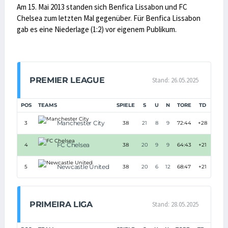
Am 15. Mai 2013 standen sich Benfica Lissabon und FC
Chelsea zum letzten Mal gegenüber. Für Benfica Lissabon
gab es eine Niederlage (1:2) vor eigenem Publikum.
PREMIER LEAGUE
Stand: 26.05.2025
POS
TEAMS
SPIELE
S
U
N
TORE
TD
PUN
Manchester City
3
38
21
8
9
72:44
+28
71
FC Chelsea
4
38
20
9
9
64:43
+21
69
Newcastle United
5
38
20
6
12
68:47
+21
66
PRIMEIRA LIGA
Stand: 28.05.2025