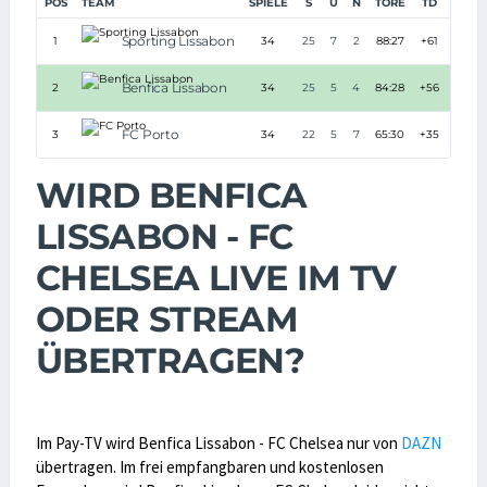
POS
TEAM
SPIELE
S
U
N
TORE
TD
PUNK
Sporting Lissabon
1
34
25
7
2
88:27
+61
82
Benfica Lissabon
2
34
25
5
4
84:28
+56
80
FC Porto
3
34
22
5
7
65:30
+35
71
WIRD BENFICA
LISSABON - FC
CHELSEA LIVE IM TV
ODER STREAM
ÜBERTRAGEN?
Im Pay-TV wird Benfica Lissabon - FC Chelsea nur von
DAZN
übertragen. Im frei empfangbaren und kostenlosen