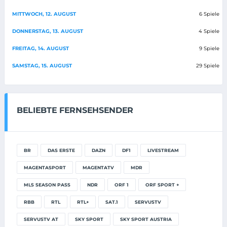
MITTWOCH, 12. AUGUST
6 Spiele
DONNERSTAG, 13. AUGUST
4 Spiele
FREITAG, 14. AUGUST
9 Spiele
SAMSTAG, 15. AUGUST
29 Spiele
BELIEBTE FERNSEHSENDER
BR
DAS ERSTE
DAZN
DF1
LIVESTREAM
MAGENTASPORT
MAGENTATV
MDR
MLS SEASON PASS
NDR
ORF 1
ORF SPORT +
RBB
RTL
RTL+
SAT.1
SERVUSTV
SERVUSTV AT
SKY SPORT
SKY SPORT AUSTRIA