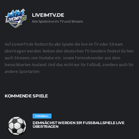
LIVEIMTV.DE
Alle Spiele live im TV und Stream
Auf LiveimTV.de findest Du alle Spiele die live im TV oder Stream
übertragen werden. Neben den deutschen TV-Sendern findest Du hier
auch Streams von Youtube etc. sowie Fernsehsender aus dem
benachbarten Ausland. Und das nicht nur für Fußball, sondern auch für
andere Sportarten.
KOMMENDE SPIELE
FUSSBALL
DEMNÄCHST WERDEN 591 FUSSBALLSPIELE LIVE Ü
BERTRAGEN