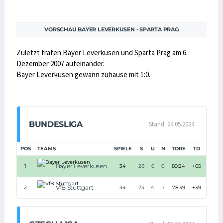
VORSCHAU BAYER LEVERKUSEN - SPARTA PRAG
Zuletzt trafen Bayer Leverkusen und Sparta Prag am 6.
Dezember 2007 aufeinander.
Bayer Leverkusen gewann zuhause mit 1:0.
BUNDESLIGA
Stand: 24.05.2024
POS
TEAMS
SPIELE
S
U
N
TORE
TD
PUNK
Bayer Leverkusen
1
34
28
6
0
89:24
+65
90
VfB Stuttgart
2
34
23
4
7
78:39
+39
73