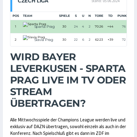
CZECH LIGA
Stand: 05.06.2024
POS
TEAM
SPIELE
S
U
N
TORE
TD
PUNKTE
Sparta Prag
1
30
24
4
2
70:26
+44
76
Slavia Prag
2
30
22
6
2
62:23
+39
72
WIRD BAYER
LEVERKUSEN - SPARTA
PRAG LIVE IM TV ODER
STREAM
ÜBERTRAGEN?
Alle Mittwochsspiele der Champions League werden live und
exklusiv auf DAZN übertragen, sowohl einzeln als auch in der
Konferenz. Nach Spielschluß gibt es dann im ZDF im