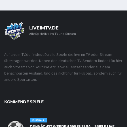
LIVEIMTV.DE
Alle Spiele live im TV und Stream
Auf LiveimTV.de findest Du alle Spiele die live im TV oder Stream
übertragen werden. Neben den deutschen TV-Sendern findest Du hier
auch Streams von Youtube etc. sowie Fernsehsender aus dem
benachbarten Ausland. Und das nicht nur für Fußball, sondern auch für
andere Sportarten.
KOMMENDE SPIELE
FUSSBALL
DEMNÄCHST WERDEN 598 FUSSBALLSPIELE LIVE Ü