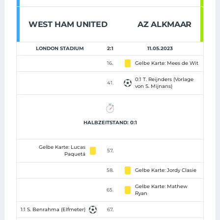
WEST HAM UNITED
AZ ALKMAAR
LONDON STADIUM
2:1
11.05.2023
16.
Gelbe Karte: Mees de Wit
0:1 T. Reijnders (Vorlage
41.
von S. Mijnans)
HALBZEITSTAND: 0:1
Gelbe Karte: Lucas
57.
Paquetá
58.
Gelbe Karte: Jordy Clasie
Gelbe Karte: Mathew
65.
Ryan
1:1 S. Benrahma (Elfmeter)
67.