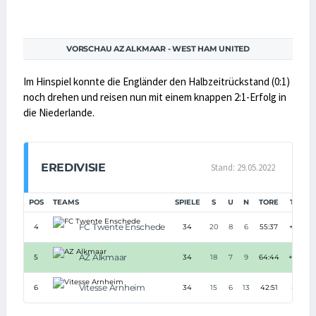
VORSCHAU AZ ALKMAAR - WEST HAM UNITED
Im Hinspiel konnte die Engländer den Halbzeitrückstand (0:1)
noch drehen und reisen nun mit einem knappen 2:1-Erfolg in
die Niederlande.
EREDIVISIE
Stand: 29.05.2022
POS
TEAMS
SPIELE
S
U
N
TORE
TD
P
FC Twente Enschede
4
34
20
8
6
55:37
+18
AZ Alkmaar
5
34
18
7
9
64:44
+20
Vitesse Arnheim
6
34
15
6
13
42:51
-9