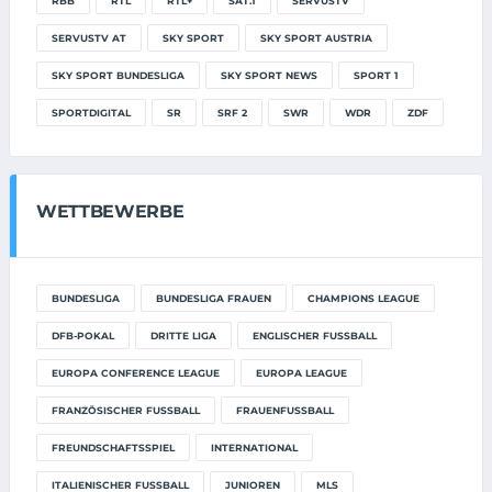
RBB
RTL
RTL+
SAT.1
SERVUSTV
SERVUSTV AT
SKY SPORT
SKY SPORT AUSTRIA
SKY SPORT BUNDESLIGA
SKY SPORT NEWS
SPORT 1
SPORTDIGITAL
SR
SRF 2
SWR
WDR
ZDF
WETTBEWERBE
BUNDESLIGA
BUNDESLIGA FRAUEN
CHAMPIONS LEAGUE
DFB-POKAL
DRITTE LIGA
ENGLISCHER FUSSBALL
EUROPA CONFERENCE LEAGUE
EUROPA LEAGUE
FRANZÖSISCHER FUSSBALL
FRAUENFUSSBALL
FREUNDSCHAFTSSPIEL
INTERNATIONAL
ITALIENISCHER FUSSBALL
JUNIOREN
MLS