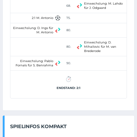
Einwechslung: M. Lahdo
68.
für J. Odgaard
2:1 M. Antonio
75.
Einwechslung: D. Ings für
80.
M. Antonio
Einwechslung: D.
80.
Mihailovic für M. van
Brederode
Einwechslung: Pablo
90.
Fornals für S. Benrahma
ENDSTAND: 2:1
SPIELINFOS KOMPAKT