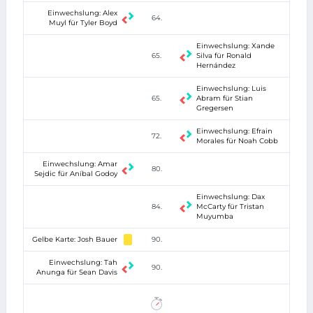
Einwechslung: Alex
64.
Muyl für Tyler Boyd
Einwechslung: Xande
65.
Silva für Ronald
Hernández
Einwechslung: Luis
65.
Abram für Stian
Gregersen
Einwechslung: Efrain
72.
Morales für Noah Cobb
Einwechslung: Amar
80.
Sejdic für Aníbal Godoy
Einwechslung: Dax
84.
McCarty für Tristan
Muyumba
Gelbe Karte: Josh Bauer
90.
Einwechslung: Tah
90.
Anunga für Sean Davis