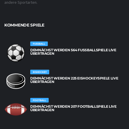
andere Sportarten.
KOMMENDE SPIELE
FUSSBALL
DEMNÄCHST WERDEN 564 FUSSBALLSPIELE LIVE Ü
BERTRAGEN
EISHOCKEY
DEMNÄCHST WERDEN 225 EISHOCKEYSPIELE LIVE
ÜBERTRAGEN
FOOTBALL
DEMNÄCHST WERDEN 207 FOOTBALLSPIELE LIVE
ÜBERTRAGEN