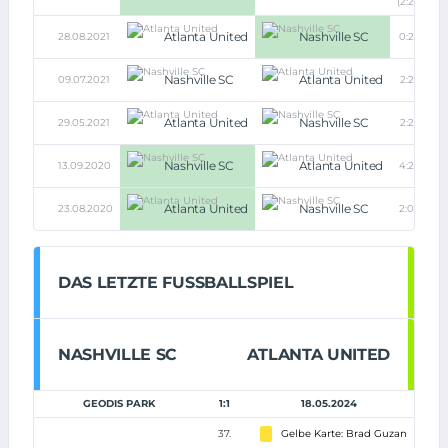
(2:2)
Atlanta United
Nashville SC
28.08.2021
0:2
Nashville SC
Atlanta United
09.07.2021
2:2
Atlanta United
Nashville SC
29.05.2021
2:2
Nashville SC
Atlanta United
13.09.2020
4:2
Atlanta United
Nashville SC
23.08.2020
2:0
DAS LETZTE FUSSBALLSPIEL
NASHVILLE SC
ATLANTA UNITED
GEODIS PARK
1:1
18.05.2024
37.
Gelbe Karte: Brad Guzan