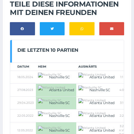
TEILE DIESE INFORMATIONEN
MIT DEINEN FREUNDEN
DIE LETZTEN 10 PARTIEN
DATUM
HEIM
AUSWÄRTS
Nashville SC
Atlanta United
18.05.2024
1:1
Atlanta United
Nashville SC
27.08.2023
4:0
Nashville SC
Atlanta United
29.04.2023
3:1
Nashville SC
Atlanta United
22.05.2022
2:2
3:2
Nashville SC
Atlanta United
12.05.2022
n.V.