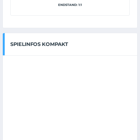
ENDSTAND: 1:1
SPIELINFOS KOMPAKT