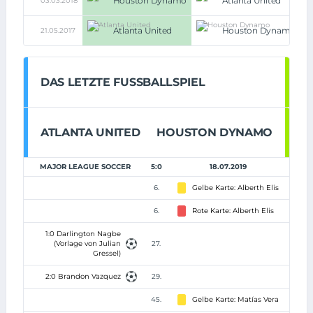
Houston Dynamo
Atlanta United
03.03.2018
4:
Atlanta United
Houston Dynamo
21.05.2017
4:
DAS LETZTE FUSSBALLSPIEL
ATLANTA UNITED
HOUSTON DYNAMO
MAJOR LEAGUE SOCCER
5:0
18.07.2019
6.
Gelbe Karte: Alberth Elis
6.
Rote Karte: Alberth Elis
1:0 Darlington Nagbe
(Vorlage von Julian
27.
Gressel)
2:0 Brandon Vazquez
29.
45.
Gelbe Karte: Matías Vera