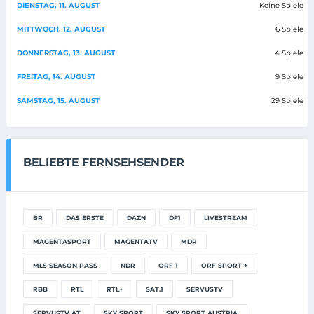
DIENSTAG, 11. AUGUST
Keine Spiele
MITTWOCH, 12. AUGUST
6 Spiele
DONNERSTAG, 13. AUGUST
4 Spiele
FREITAG, 14. AUGUST
9 Spiele
SAMSTAG, 15. AUGUST
29 Spiele
BELIEBTE FERNSEHSENDER
BR
DAS ERSTE
DAZN
DF1
LIVESTREAM
MAGENTASPORT
MAGENTATV
MDR
MLS SEASON PASS
NDR
ORF 1
ORF SPORT +
RBB
RTL
RTL+
SAT.1
SERVUSTV
SERVUSTV AT
SKY SPORT
SKY SPORT AUSTRIA