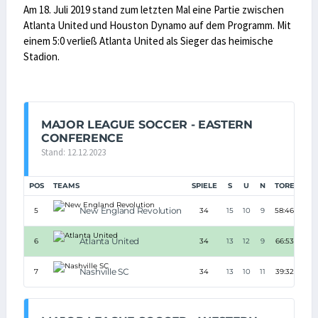
Am 18. Juli 2019 stand zum letzten Mal eine Partie zwischen
Atlanta United und Houston Dynamo auf dem Programm. Mit
einem 5:0 verließ Atlanta United als Sieger das heimische
Stadion.
MAJOR LEAGUE SOCCER - EASTERN
CONFERENCE
Stand: 12.12.2023
POS
TEAMS
SPIELE
S
U
N
TORE
TD
New England Revolution
5
34
15
10
9
58:46
+12
Atlanta United
6
34
13
12
9
66:53
+13
Nashville SC
7
34
13
10
11
39:32
+7