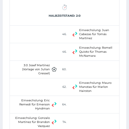
HALBZEITSTAND: 2:0
Einwechslung: Juan
46.
Cabezas für Tomás
Martínez
Einwechslung: Romell
46.
Quioto für Thomas
McNamara
3:0 Josef Martínez
(Vorlage von Julian
60.
Gressel)
Einwechslung: Mauro
62.
Manotas für Marlon
Hairston
Einwechslung: Eric
Remedi für Emerson
64.
Hyndman
Einwechslung: Gonzalo
Martínez für Brandon
74.
Vazquez