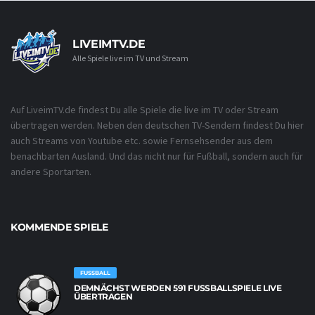
LIVEIMTV.DE
Alle Spiele live im TV und Stream
Auf LiveimTV.de findest Du alle Spiele die live im TV oder Stream
übertragen werden. Neben den deutschen TV-Sendern findest Du hier
auch Streams von Youtube etc. sowie Fernsehsender aus dem
benachbarten Ausland. Und das nicht nur für Fußball, sondern auch für
andere Sportarten.
KOMMENDE SPIELE
FUSSBALL
DEMNÄCHST WERDEN 591 FUSSBALLSPIELE LIVE Ü
BERTRAGEN