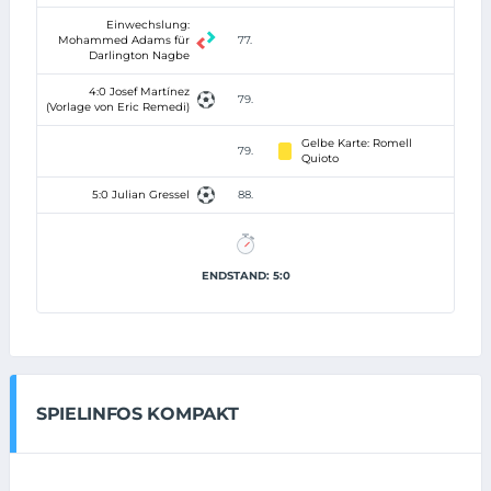
Einwechslung:
Mohammed Adams für
77.
Darlington Nagbe
4:0 Josef Martínez
79.
(Vorlage von Eric Remedi)
Gelbe Karte: Romell
79.
Quioto
5:0 Julian Gressel
88.
ENDSTAND: 5:0
SPIELINFOS KOMPAKT