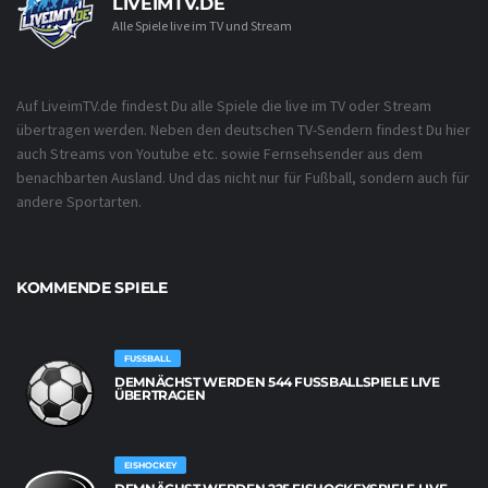
LIVEIMTV.DE
Alle Spiele live im TV und Stream
Auf LiveimTV.de findest Du alle Spiele die live im TV oder Stream
übertragen werden. Neben den deutschen TV-Sendern findest Du hier
auch Streams von Youtube etc. sowie Fernsehsender aus dem
benachbarten Ausland. Und das nicht nur für Fußball, sondern auch für
andere Sportarten.
KOMMENDE SPIELE
FUSSBALL
DEMNÄCHST WERDEN 544 FUSSBALLSPIELE LIVE Ü
BERTRAGEN
EISHOCKEY