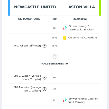
NEWCASTLE UNITED
ASTON VILLA
ST. JAMES' PARK
4:0
29.10.2022
Einwechslung: E.
35.
Martinez für R. Olsen
45+5.
Gelbe Karte: O. Watkins
1:0 C. Wilson (Elfmeter)
45+5.
HALBZEITSTAND: 1:0
2:0 C. Wilson (Vorlage
56.
von K. Trippier)
3:0 Joelinton (Vorlage
59.
von C. Wilson)
Einwechslung: L. Bailey
61.
für J. Ramsey