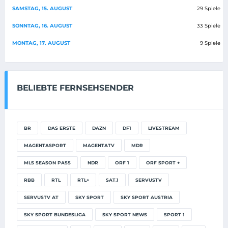
SAMSTAG, 15. AUGUST
29 Spiele
SONNTAG, 16. AUGUST
33 Spiele
MONTAG, 17. AUGUST
9 Spiele
BELIEBTE FERNSEHSENDER
BR
DAS ERSTE
DAZN
DF1
LIVESTREAM
MAGENTASPORT
MAGENTATV
MDR
MLS SEASON PASS
NDR
ORF 1
ORF SPORT +
RBB
RTL
RTL+
SAT.1
SERVUSTV
SERVUSTV AT
SKY SPORT
SKY SPORT AUSTRIA
SKY SPORT BUNDESLIGA
SKY SPORT NEWS
SPORT 1