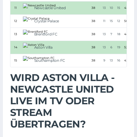
Newcastle United
11
38
13
10
15
44:62
Crystal Palace
12
38
11
15
12
50:46
Brentford FC
13
38
13
7
18
48:56
Aston Villa
14
38
13
6
19
52:54
Southampton FC
15
38
9
13
16
43:67
WIRD ASTON VILLA -
NEWCASTLE UNITED
LIVE IM TV ODER
STREAM
ÜBERTRAGEN?