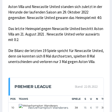
Aston Villa und Newcastle United standen sich zuletzt in der
Hinrunde der laufenden Saison am 29. Oktober 2022
gegenüber. Newcastle United gewann das Heimspiel mit 4:0.
Das letzte Heimspiel gegen Newcastle United bestritt Aston
Villa am 21. August 2021 . Newcastle United verlor auswärts
mit 0:2.
Die Bilanz der letzten 19 Spiele spricht für Newcastle United,
denn sie konnten sich 8 Mal durchsetzen, spielten 8 Mal
unentschieden und verloren nur 3 Mal gegen Aston Villa.
PREMIER LEAGUE
Stand: 22.05.2022
POS
TEAMS
SPIELE
S
U
N
TORE
Wolverhampton Wanderers
10
38
15
6
17
38:43