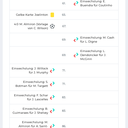
Einwechslung: E.
61.
Buendia für Coutinho
Gelbe Karte: Joelinton
65.
4:0 M. Almiron (Vorlage
67.
von C. Wilson)
Einwechslung: M. Cash
69.
für L. Digne
Einwechslung: L.
69.
Dendoncker für J.
McGinn
Einwechslung: J. Willock
71.
für J. Murphy
Einwechslung: S.
71.
Botman für M. Targett
Einwechslung: F. Schar
83.
für J. Lascelles
Einwechslung: B.
83.
Guimaraes für J. Shelvey
Einwechslung: M.
Almiron für A. Saint-
86.