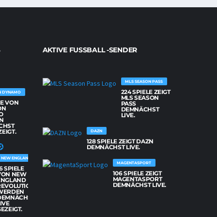
AKTIVE FUSSBALL -SENDER
MLS SEASON PASS
224 SPIELE ZEIGT
N DYNAMO
MLS SEASON
LE VON
PASS
ON
DEMNÄCHST
O
LIVE.
N
CHST
ZEIGT.
DAZN
128 SPIELE ZEIGT DAZN
DEMNÄCHST LIVE.
NEW ENGLAND REVOLUTION
MAGENTASPORT
6 SPIELE
106 SPIELE ZEIGT
VON NEW
MAGENTASPORT
ENGLAND
DEMNÄCHST LIVE.
REVOLUTION
WERDEN
DEMNÄCHST
IVE
EZEIGT.