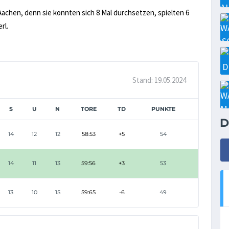
 Aachen, denn sie konnten sich 8 Mal durchsetzen, spielten 6
rl.
Stand: 19.05.2024
S
U
N
TORE
TD
PUNKTE
D
14
12
12
58:53
+5
54
14
11
13
59:56
+3
53
13
10
15
59:65
-6
49