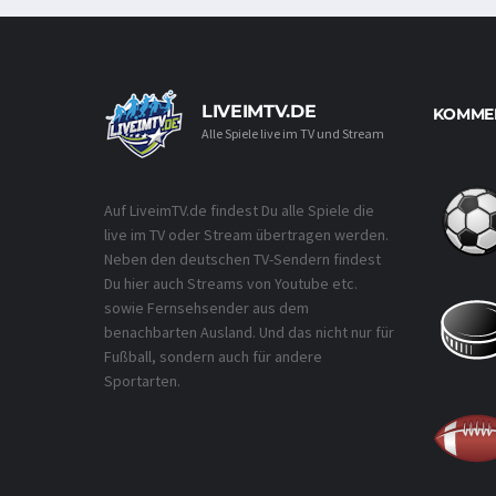
LIVEIMTV.DE
KOMMEN
Alle Spiele live im TV und Stream
Auf LiveimTV.de findest Du alle Spiele die
live im TV oder Stream übertragen werden.
Neben den deutschen TV-Sendern findest
Du hier auch Streams von Youtube etc.
sowie Fernsehsender aus dem
benachbarten Ausland. Und das nicht nur für
Fußball, sondern auch für andere
Sportarten.