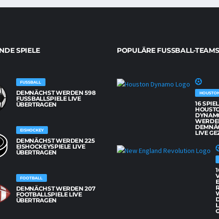
DE SPIELE
POPULÄRE FUSSBALL-TEAMS
FUSSBALL
DEMNÄCHST WERDEN 598
HOUSTO
FUSSBALLSPIELE LIVE Ü
16 SPIE
BERTRAGEN
HOUST
DYNAM
WERDE
DEMNÄ
EISHOCKEY
LIVE GE
DEMNÄCHST WERDEN 225
EISHOCKEYSPIELE LIVE
ÜBERTRAGEN
1
FOOTBALL
DEMNÄCHST WERDEN 207
FOOTBALLSPIELE LIVE
ÜBERTRAGEN
L
G