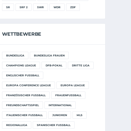
SR
SRF 2
SWR
WDR
ZDF
WETTBEWERBE
BUNDESLIGA
BUNDESLIGA FRAUEN
CHAMPIONS LEAGUE
DFB-POKAL
DRITTE LIGA
ENGLISCHER FUSSBALL
EUROPA CONFERENCE LEAGUE
EUROPA LEAGUE
FRANZÖSISCHER FUSSBALL
FRAUENFUSSBALL
FREUNDSCHAFTSSPIEL
INTERNATIONAL
ITALIENISCHER FUSSBALL
JUNIOREN
MLS
REGIONALLIGA
SPANISCHER FUSSBALL