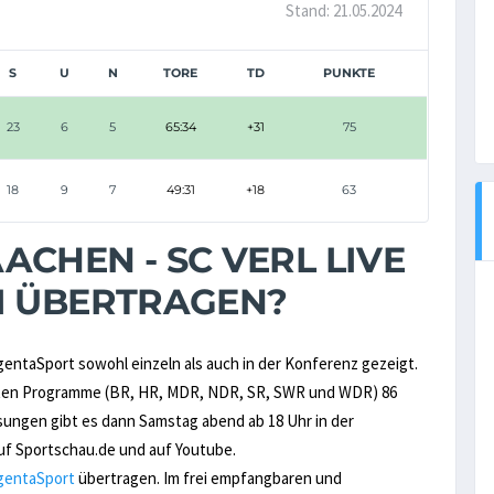
Stand: 21.05.2024
S
U
N
TORE
TD
PUNKTE
23
6
5
65:34
+31
75
18
9
7
49:31
+18
63
CHEN - SC VERL LIVE
M ÜBERTRAGEN?
agentaSport sowohl einzeln als auch in der Konferenz gezeigt.
ritten Programme (BR, HR, MDR, NDR, SR, SWR und WDR) 86
sungen gibt es dann Samstag abend ab 18 Uhr in der
f Sportschau.de und auf Youtube.
gentaSport
übertragen. Im frei empfangbaren und