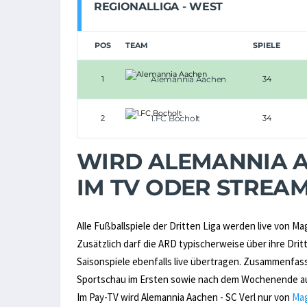
REGIONALLIGA - WEST
POS
TEAM
SPIELE
1
Alemannia Aachen
34
2
1.FC Bocholt
34
WIRD ALEMANNIA AA
IM TV ODER STREA
Alle Fußballspiele der Dritten Liga werden live von M
Zusätzlich darf die ARD typischerweise über ihre D
Saisonspiele ebenfalls live übertragen. Zusammenfas
Sportschau im Ersten sowie nach dem Wochenende au
Im Pay-TV wird Alemannia Aachen - SC Verl nur von
Ma