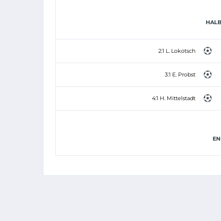
HALB
2:1 L. Lokotsch
3:1 E. Probst
4:1 H. Mittelstadt
EN