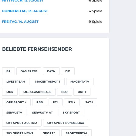
MITTWOCH, 12. AUGUST
6 Spiele
DONNERSTAG, 13. AUGUST
4 Spiele
FREITAG, 14. AUGUST
9 Spiele
BELIEBTE FERNSEHSENDER
BR
DAS ERSTE
DAZN
DF1
LIVESTREAM
MAGENTASPORT
MAGENTATV
MDR
MLS SEASON PASS
NDR
ORF 1
ORF SPORT +
RBB
RTL
RTL+
SAT.1
SERVUSTV
SERVUSTV AT
SKY SPORT
SKY SPORT AUSTRIA
SKY SPORT BUNDESLIGA
SKY SPORT NEWS
SPORT 1
SPORTDIGITAL