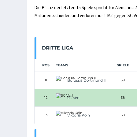
Die Bilanz der letzten 15 Spiele spricht für Alemannia
Mal unentschieden und verloren nur 1 Mal gegen SC Ve
DRITTE LIGA
POS
TEAMS
SPIELE
11
Borussia Dortmund II
38
12
SC Verl
38
13
Viktoria Köln
38