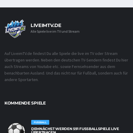
LIVEIMTV.DE
Alle Spiele live im TV und Stream
Auf LiveimTV.de findest Du alle Spiele die live im TV oder Stream
übertragen werden. Neben den deutschen TV-Sendern findest Du hier
auch Streams von Youtube etc. sowie Fernsehsender aus dem
benachbarten Ausland. Und das nicht nur für Fußball, sondern auch für
andere Sportarten.
KOMMENDE SPIELE
FUSSBALL
DEMNÄCHST WERDEN 591 FUSSBALLSPIELE LIVE Ü
BERTRAGEN