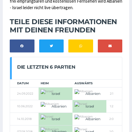
frei empfangbaren und kostenlosen Fernsehen wird Albanien
- Israel leider nicht live übertragen.
TEILE DIESE INFORMATIONEN
MIT DEINEN FREUNDEN
DIE LETZTEN 6 PARTIEN
DATUM
HEIM
AUSWÄRTS
Israel
Albanien
24.09.2022
2:1
Albanien
Israel
10.06.2022
1:2
Israel
Albanien
14.10.2018
2:0
Albanien
Israel
07.09.2018
1:0