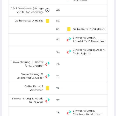
1:0 S. Weissman (Vorlage
46.
von G. Kanichowsky)
Gelbe Karte: D. Haziza
52.
65.
Gelbe Karte: S. Cikalleshi
Einwechslung: A.
67.
Abrashi für Y. Ramadani
Einwechslung: K. Asllani
67.
für N. Bajrami
Einwechslung: E. Karzev
73.
für D. Gropper
Einwechslung: D.
73.
Leidner für D. Glazer
Gelbe Karte: S.
74.
Weissman
Einwechslung: L. Abada
77.
für O. Atzili
Einwechslung: S.
78.
Cikalleshi für M. Uzuni