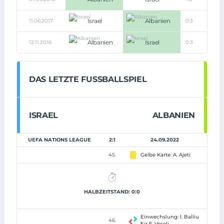
Israel
Albanien
11.06.2017
0:3
Albanien
Israel
12.11.2016
0:3
DAS LETZTE FUSSBALLSPIEL
ISRAEL
ALBANIEN
UEFA NATIONS LEAGUE
2:1
24.09.2022
45.
Gelbe Karte: A. Ajeti
HALBZEITSTAND: 0:0
Einwechslung: I. Balliu
46.
für F. Veseli