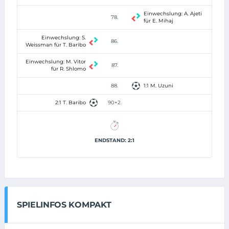
Einwechslung: A. Ajeti
78.
für E. Mihaj
Einwechslung: S.
86.
Weissman für T. Baribo
Einwechslung: M. Vitor
87.
für R. Shlomo
88.
1:1 M. Uzuni
2:1 T. Baribo
90+2.
ENDSTAND: 2:1
SPIELINFOS KOMPAKT