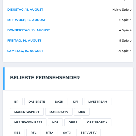
DIENSTAG, 11. AUGUST
Keine Spiele
MITTWOCH, 12. AUGUST
6 Spiele
DONNERSTAG, 13. AUGUST
4 Spiele
FREITAG, 14. AUGUST
9 Spiele
SAMSTAG, 15. AUGUST
29 Spiele
BELIEBTE FERNSEHSENDER
BR
DAS ERSTE
DAZN
DF1
LIVESTREAM
MAGENTASPORT
MAGENTATV
MDR
MLS SEASON PASS
NDR
ORF 1
ORF SPORT +
RBB
RTL
RTL+
SAT.1
SERVUSTV