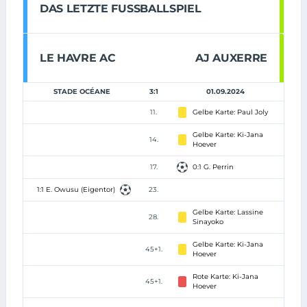
DAS LETZTE FUSSBALLSPIEL
LE HAVRE AC
AJ AUXERRE
STADE OCÉANE
3:1
01.09.2024
11.
Gelbe Karte: Paul Joly
Gelbe Karte: Ki-Jana
14.
Hoever
17.
0:1 G. Perrin
1:1 E. Owusu (Eigentor)
23.
Gelbe Karte: Lassine
28.
Sinayoko
Gelbe Karte: Ki-Jana
45+1.
Hoever
Rote Karte: Ki-Jana
45+1.
Hoever