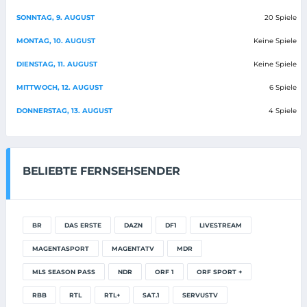
SONNTAG, 9. AUGUST
20 Spiele
MONTAG, 10. AUGUST
Keine Spiele
DIENSTAG, 11. AUGUST
Keine Spiele
MITTWOCH, 12. AUGUST
6 Spiele
DONNERSTAG, 13. AUGUST
4 Spiele
BELIEBTE FERNSEHSENDER
BR
DAS ERSTE
DAZN
DF1
LIVESTREAM
MAGENTASPORT
MAGENTATV
MDR
MLS SEASON PASS
NDR
ORF 1
ORF SPORT +
RBB
RTL
RTL+
SAT.1
SERVUSTV