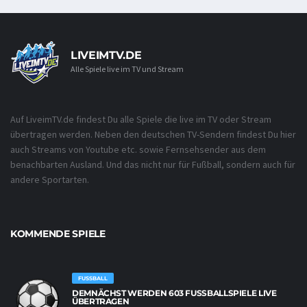
LIVEIMTV.DE
Alle Spiele live im TV und Stream
Auf LiveimTV.de findest Du alle Spiele die live im TV oder Stream
übertragen werden. Neben den deutschen TV-Sendern findest Du hier
auch Streams von Youtube etc. sowie Fernsehsender aus dem
benachbarten Ausland. Und das nicht nur für Fußball, sondern auch für
andere Sportarten.
KOMMENDE SPIELE
FUSSBALL
DEMNÄCHST WERDEN 603 FUSSBALLSPIELE LIVE Ü
BERTRAGEN