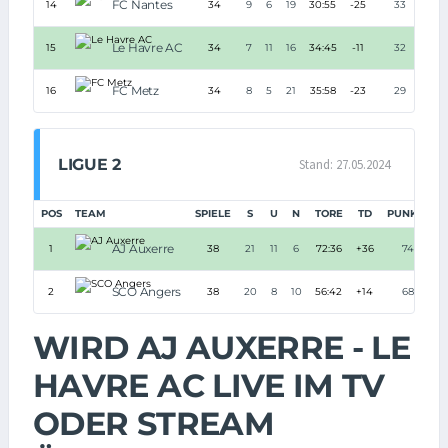
FC Nantes
14
34
9
6
19
30:55
-25
33
Le Havre AC
15
34
7
11
16
34:45
-11
32
FC Metz
16
34
8
5
21
35:58
-23
29
LIGUE 2
Stand: 27.05.2024
POS
TEAM
SPIELE
S
U
N
TORE
TD
PUNKTE
AJ Auxerre
1
38
21
11
6
72:36
+36
74
SCO Angers
2
38
20
8
10
56:42
+14
68
WIRD AJ AUXERRE - LE
HAVRE AC LIVE IM TV
ODER STREAM