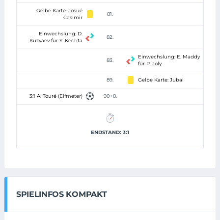
Gelbe Karte: Josué
81.
Casimir
Einwechslung: D.
82.
Kuzyaev für Y. Kechta
Einwechslung: E. Maddy
83.
für P. Joly
89.
Gelbe Karte: Jubal
3:1 A. Touré (Elfmeter)
90+8.
ENDSTAND: 3:1
SPIELINFOS KOMPAKT