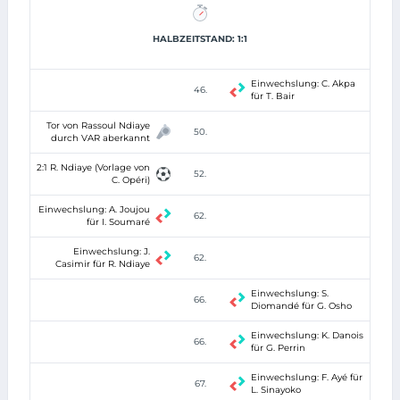
HALBZEITSTAND: 1:1
Einwechslung: C. Akpa
46.
für T. Bair
Tor von Rassoul Ndiaye
50.
durch VAR aberkannt
2:1 R. Ndiaye (Vorlage von
52.
C. Opéri)
Einwechslung: A. Joujou
62.
für I. Soumaré
Einwechslung: J.
62.
Casimir für R. Ndiaye
Einwechslung: S.
66.
Diomandé für G. Osho
Einwechslung: K. Danois
66.
für G. Perrin
Einwechslung: F. Ayé für
67.
L. Sinayoko