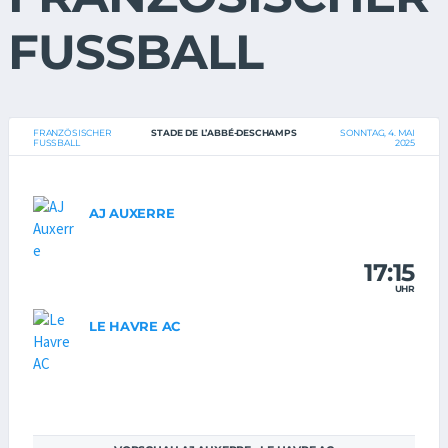
FUSSBALL
FRANZÖSISCHER
STADE DE L’ABBÉ-DESCHAMPS
SONNTAG, 4. MAI
FUSSBALL
2025
AJ AUXERRE
17:15
UHR
LE HAVRE AC