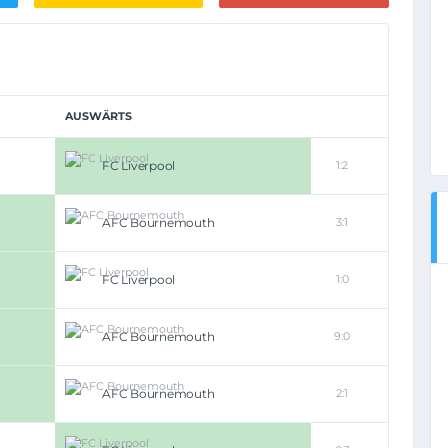
AUSWÄRTS
FC Liverpool
1:2
AFC Bournemouth
3:1
FC Liverpool
1:0
AFC Bournemouth
9:0
AFC Bournemouth
2:1