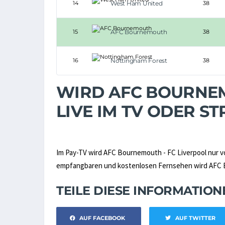
14
West Ham United
38
15
AFC Bournemouth
38
16
Nottingham Forest
38
WIRD AFC BOURNEM
LIVE IM TV ODER 
Im Pay-TV wird AFC Bournemouth - FC Liverpool nur 
empfangbaren und kostenlosen Fernsehen wird AFC Bou
TEILE DIESE INFORMATIO
AUF FACEBOOK
AUF TWITTER