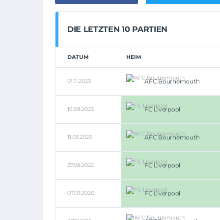
DIE LETZTEN 10 PARTIEN
DATUM
HEIM
01.11.2023
AFC Bournemouth
19.08.2023
FC Liverpool
11.03.2023
AFC Bournemouth
27.08.2022
FC Liverpool
07.03.2020
FC Liverpool