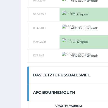
07.12.2019
AFC Bournemouth
09.02.2019
FC Liverpool
08.12.2018
AFC Bournemouth
14.04.2018
FC Liverpool
17.12.2017
AFC Bournemouth
DAS LETZTE FUSSBALLSPIEL
AFC BOURNEMOUTH
VITALITY STADIUM