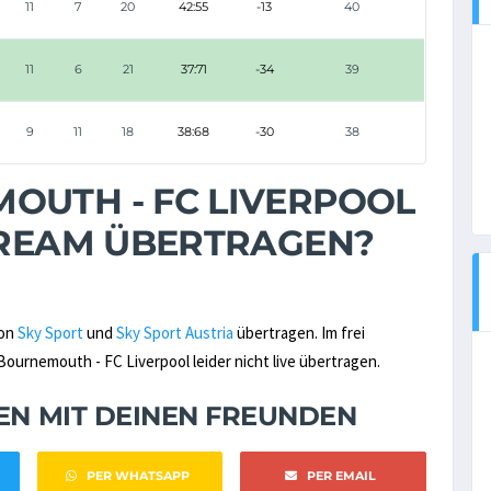
11
7
20
42:55
-13
40
11
6
21
37:71
-34
39
9
11
18
38:68
-30
38
OUTH - FC LIVERPOOL
STREAM ÜBERTRAGEN?
von
Sky Sport
und
Sky Sport Austria
übertragen. Im frei
rnemouth - FC Liverpool leider nicht live übertragen.
NEN MIT DEINEN FREUNDEN
PER WHATSAPP
PER EMAIL