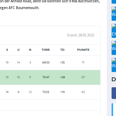
von der Anfield Road, denn sie konnten sich 9 Mal durchsetzen,
l gegen AFC Bournemouth.
Stand: 28.05.2023
S
U
N
TORE
TD
PUNKTE
19
14
5
68:33
+35
71
19
10
9
75:47
+28
67
D
18
8
12
72:53
+19
62