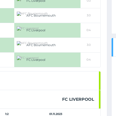
FC Liverpool
0:3
AFC Bournemouth
3:0
FC Liverpool
0:4
AFC Bournemouth
3:0
FC Liverpool
0:4
FC LIVERPOOL
1:2
01.11.2023