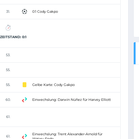
31.
0:1 Cody Gakpo
EITSTAND: 0:1
53.
55.
55.
Gelbe Karte: Cody Gakpo
60.
Einwechslung: Darwin Núñez für Harvey Elliott
61.
Einwechslung: Trent Alexander-Arnold für
61.
Wataru Endo