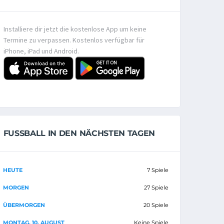
Installiere dir jetzt die kostenlose App um keine
Termine zu verpassen. Kostenlos verfügbar für
iPhone, iPad und Android.
FUSSBALL IN DEN NÄCHSTEN TAGEN
HEUTE
7 Spiele
MORGEN
27 Spiele
ÜBERMORGEN
20 Spiele
MONTAG, 10. AUGUST
Keine Spiele