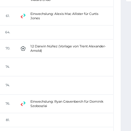
Einwechslung: Alexis Mac Allister für Curtis
61.
Jones
64.
1:2 Darwin Núñez (Vorlage von Trent Alexander-
70.
Arnold)
74.
74.
Einwechslung: Ryan Gravenberch für Dominik
76.
Szoboszlai
81.