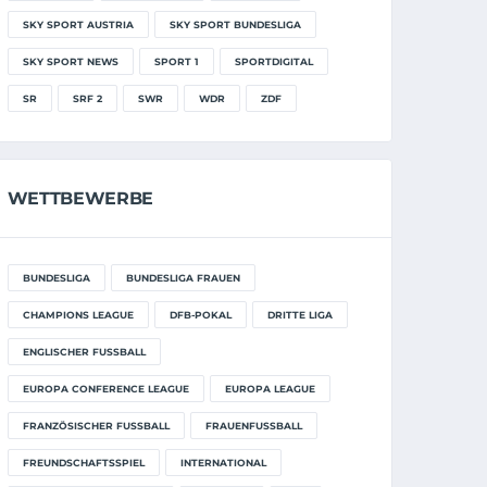
SKY SPORT AUSTRIA
SKY SPORT BUNDESLIGA
SKY SPORT NEWS
SPORT 1
SPORTDIGITAL
SR
SRF 2
SWR
WDR
ZDF
WETTBEWERBE
BUNDESLIGA
BUNDESLIGA FRAUEN
CHAMPIONS LEAGUE
DFB-POKAL
DRITTE LIGA
ENGLISCHER FUSSBALL
EUROPA CONFERENCE LEAGUE
EUROPA LEAGUE
FRANZÖSISCHER FUSSBALL
FRAUENFUSSBALL
FREUNDSCHAFTSSPIEL
INTERNATIONAL