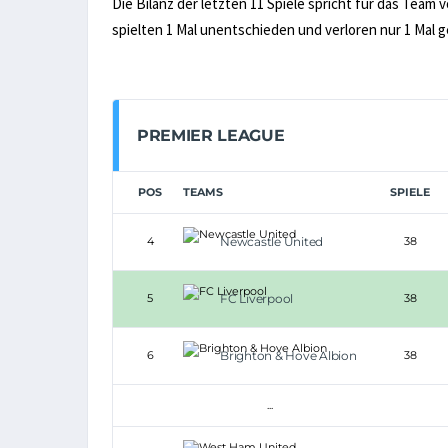
Die Bilanz der letzten 11 Spiele spricht für das Team 
spielten 1 Mal unentschieden und verloren nur 1 Ma
PREMIER LEAGUE
POS
TEAMS
SPIELE
4
Newcastle United
38
5
FC Liverpool
38
6
Brighton & Hove Albion
38
...