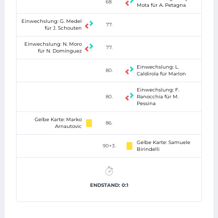
68.
Mota für A. Petagna
Einwechslung: G. Medel
77.
für J. Schouten
Einwechslung: N. Moro
77.
für N. Domínguez
Einwechslung: L.
80.
Caldirola für Marlon
Einwechslung: F.
80.
Ranocchia für M.
Pessina
Gelbe Karte: Marko
86.
Arnautovic
Gelbe Karte: Samuele
90+3.
Birindelli
ENDSTAND: 0:1