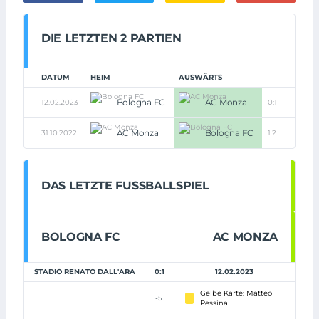
DIE LETZTEN 2 PARTIEN
DATUM
HEIM
AUSWÄRTS
Bologna FC
AC Monza
12.02.2023
0:1
AC Monza
Bologna FC
31.10.2022
1:2
DAS LETZTE FUSSBALLSPIEL
BOLOGNA FC
AC MONZA
STADIO RENATO DALL'ARA
0:1
12.02.2023
Gelbe Karte: Matteo
-5.
Pessina