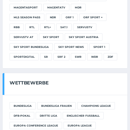
MAGENTASPORT
MAGENTATV
MDR
MLS SEASON PASS
NDR
ORF 1
ORF SPORT +
RBB
RTL
RTL+
SAT.1
SERVUSTV
SERVUSTV AT
SKY SPORT
SKY SPORT AUSTRIA
SKY SPORT BUNDESLIGA
SKY SPORT NEWS
SPORT 1
SPORTDIGITAL
SR
SRF 2
SWR
WDR
ZDF
WETTBEWERBE
BUNDESLIGA
BUNDESLIGA FRAUEN
CHAMPIONS LEAGUE
DFB-POKAL
DRITTE LIGA
ENGLISCHER FUSSBALL
EUROPA CONFERENCE LEAGUE
EUROPA LEAGUE