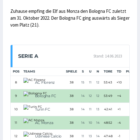
Zuhause empfing die Elf aus Monza den Bologna FC zuletzt
am 31. Oktober 2022. Der Bologna FC ging auswärts als Sieger
vom Platz (2:1).
SERIE A
Stand: 14.06.2023
POS
TEAMS
SPIELE
S
U
N
TORE
TD
PUNKTE
AC Florenz
8
38
15
11
12
53:43
+10
56
Bologna FC
9
38
14
12
12
53:49
+4
54
Turin FC
10
38
14
11
13
42:41
+1
53
AC Monza
11
38
14
10
14
48:52
-4
52
Udinese Calcio
12
38
11
13
14
47:48
-1
46