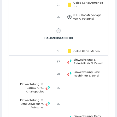
Gelbe Karte: Armando
21.
Izzo
0:1 G. Donati (Vorlage
25.
von A. Petagna)
HALBZEITSTAND: 0:1
51.
Gelbe Karte: Marlon
Einwechslung: S.
57.
Birindelli für G. Donati
Einwechslung: José
58.
Machín für S. Sensi
Einwechslung: M.
Barrow für G.
65.
Kiriakopoulos
Einwechslung: M.
Arnautovic für M.
65.
Aebischer
Einwechslung: Dany