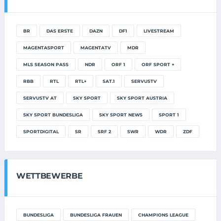
BR
DAS ERSTE
DAZN
DF1
LIVESTREAM
MAGENTASPORT
MAGENTATV
MDR
MLS SEASON PASS
NDR
ORF 1
ORF SPORT +
RBB
RTL
RTL+
SAT.1
SERVUSTV
SERVUSTV AT
SKY SPORT
SKY SPORT AUSTRIA
SKY SPORT BUNDESLIGA
SKY SPORT NEWS
SPORT 1
SPORTDIGITAL
SR
SRF 2
SWR
WDR
ZDF
WETTBEWERBE
BUNDESLIGA
BUNDESLIGA FRAUEN
CHAMPIONS LEAGUE