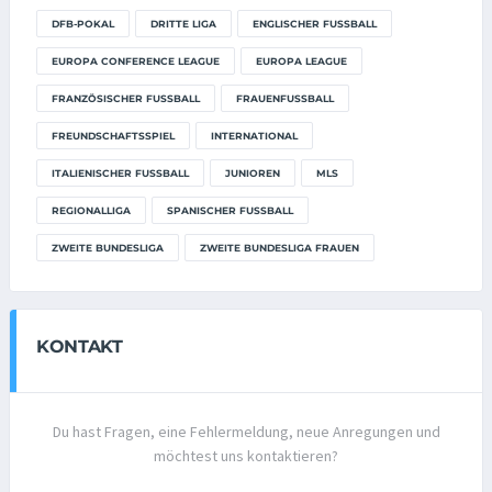
DFB-POKAL
DRITTE LIGA
ENGLISCHER FUSSBALL
EUROPA CONFERENCE LEAGUE
EUROPA LEAGUE
FRANZÖSISCHER FUSSBALL
FRAUENFUSSBALL
FREUNDSCHAFTSSPIEL
INTERNATIONAL
ITALIENISCHER FUSSBALL
JUNIOREN
MLS
REGIONALLIGA
SPANISCHER FUSSBALL
ZWEITE BUNDESLIGA
ZWEITE BUNDESLIGA FRAUEN
KONTAKT
Du hast Fragen, eine Fehlermeldung, neue Anregungen und
möchtest uns kontaktieren?