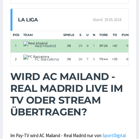
LA LIGA
Stand: 29.05.2024
POS
TEAM
SPIELE
S
U
N
TORE
TD
PUNKTE
Real Madrid
1
38
29
8
1
87:26
+61
95
FC Barcelona
2
38
26
7
5
79:44
+35
85
WIRD AC MAILAND -
REAL MADRID LIVE IM
TV ODER STREAM
ÜBERTRAGEN?
Im Pay-TV wird AC Mailand - Real Madrid nur von
SportDigital