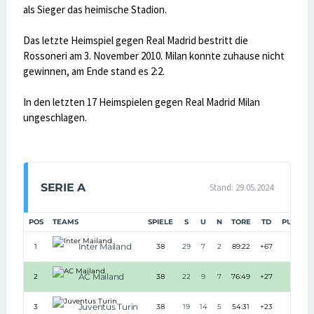
als Sieger das heimische Stadion.
Das letzte Heimspiel gegen Real Madrid bestritt die
Rossoneri am 3. November 2010. Milan konnte zuhause nicht
gewinnen, am Ende stand es 2:2.
In den letzten 17 Heimspielen gegen Real Madrid Milan
ungeschlagen.
SERIE A
Stand: 29.05.2024
POS
TEAMS
SPIELE
S
U
N
TORE
TD
PUNKTE
Inter Mailand
1
38
29
7
2
89:22
+67
94
AC Mailand
2
38
22
9
7
76:49
+27
75
Juventus Turin
3
38
19
14
5
54:31
+23
71