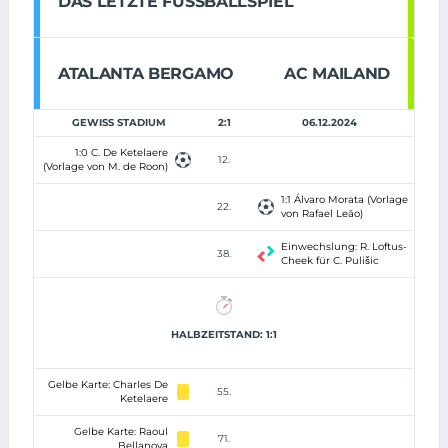
DAS LETZTE FUSSBALLSPIEL
ATALANTA BERGAMO
AC MAILAND
GEWISS STADIUM
2:1
06.12.2024
1:0 C. De Ketelaere
12.
(Vorlage von M. de Roon)
1:1 Álvaro Morata (Vorlage
22.
von Rafael Leão)
Einwechslung: R. Loftus-
38.
Cheek für C. Pulišic
HALBZEITSTAND: 1:1
Gelbe Karte: Charles De
55.
Ketelaere
Gelbe Karte: Raoul
71.
Bellanova