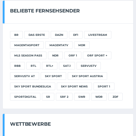
BELIEBTE FERNSEHSENDER
BR
DAS ERSTE
DAZN
DF1
LIVESTREAM
MAGENTASPORT
MAGENTATV
MDR
MLS SEASON PASS
NDR
ORF 1
ORF SPORT +
RBB
RTL
RTL+
SAT.1
SERVUSTV
SERVUSTV AT
SKY SPORT
SKY SPORT AUSTRIA
SKY SPORT BUNDESLIGA
SKY SPORT NEWS
SPORT 1
SPORTDIGITAL
SR
SRF 2
SWR
WDR
ZDF
WETTBEWERBE