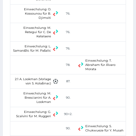
Einwechslung: O.
Kossounou für B.
76.
Djimsiti
Einwechslung: M.
Retegui für C. De
76.
Ketelaere
Einwechslung: L.
76.
Samardžic für M. Pašalic
Einwechslung: T.
78.
Abraham für Álvaro
Morata
2:1 A. Lookman (Vorlage
87.
von S. Kolašinac)
Einwechslung: M.
Brescianini für A.
90.
Lookman
Einwechslung: G.
90+2.
Scalvini für M. Ruggeri
Einwechslung: S.
90.
Chukwueze für Y. Musah