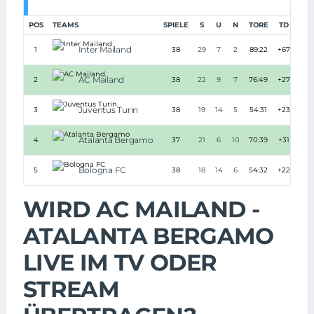
POS
TEAMS
SPIELE
S
U
N
TORE
TD
PUN
Inter Mailand
1
38
29
7
2
89:22
+67
9
AC Mailand
2
38
22
9
7
76:49
+27
7
Juventus Turin
3
38
19
14
5
54:31
+23
7
Atalanta Bergamo
4
37
21
6
10
70:39
+31
6
Bologna FC
5
38
18
14
6
54:32
+22
6
WIRD AC MAILAND -
ATALANTA BERGAMO
LIVE IM TV ODER
STREAM