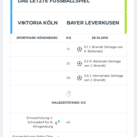
DAS LETZTE FUSSBALLSPIEL
VIKTORIA KÖLN
BAYER LEVERKUSEN
SPORTPARK HÖHENBERG
0:6
28.10.2015
0:1 J. Brandt (Vorlage von
15.
K. Bellarabi)
0:2 K. Bellarabi (Vorlage
35.
von J. Brandt)
0:3 J. Hernández (Vorlage
38.
von J. Brandt)
HALBZEITSTAND: 0:3
Einwechslung: J.
Schwadorf für R.
46.
Klingenburg
Einwechslung: Fabio Dias