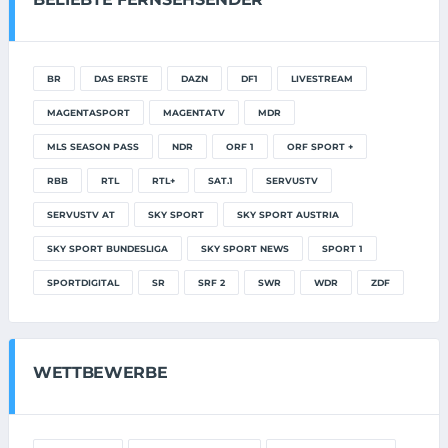
BR
DAS ERSTE
DAZN
DF1
LIVESTREAM
MAGENTASPORT
MAGENTATV
MDR
MLS SEASON PASS
NDR
ORF 1
ORF SPORT +
RBB
RTL
RTL+
SAT.1
SERVUSTV
SERVUSTV AT
SKY SPORT
SKY SPORT AUSTRIA
SKY SPORT BUNDESLIGA
SKY SPORT NEWS
SPORT 1
SPORTDIGITAL
SR
SRF 2
SWR
WDR
ZDF
WETTBEWERBE