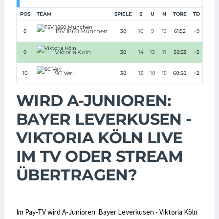
POS
TEAM
SPIELE
S
U
N
TORE
TD
PUN
TSV 1860 München
8
38
16
9
13
61:52
+9
5
Viktoria Köln
9
38
14
13
11
58:53
+5
5
SC Verl
10
38
13
10
15
60:58
+2
4
WIRD A-JUNIOREN:
BAYER LEVERKUSEN -
VIKTORIA KÖLN LIVE
IM TV ODER STREAM
ÜBERTRAGEN?
Im Pay-TV wird A-Junioren: Bayer Leverkusen - Viktoria Köln