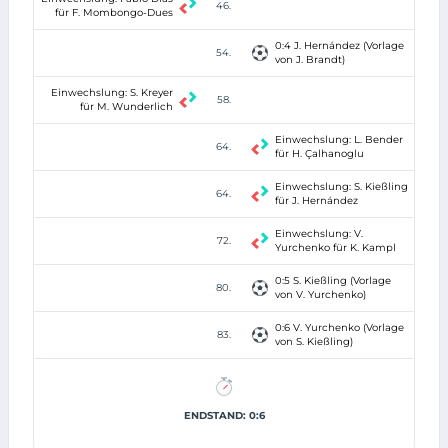
46.
für F. Mombongo-Dues
0:4 J. Hernández (Vorlage
54.
von J. Brandt)
Einwechslung: S. Kreyer
58.
für M. Wunderlich
Einwechslung: L. Bender
64.
für H. Çalhanoglu
Einwechslung: S. Kießling
64.
für J. Hernández
Einwechslung: V.
72.
Yurchenko für K. Kampl
0:5 S. Kießling (Vorlage
80.
von V. Yurchenko)
0:6 V. Yurchenko (Vorlage
83.
von S. Kießling)
ENDSTAND: 0:6