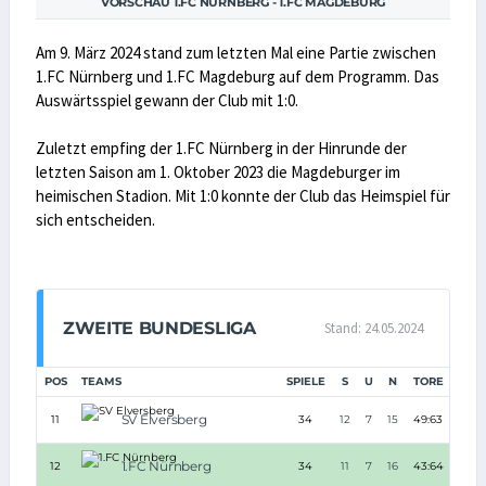
VORSCHAU 1.FC NÜRNBERG - 1.FC MAGDEBURG
Am 9. März 2024 stand zum letzten Mal eine Partie zwischen
1.FC Nürnberg und 1.FC Magdeburg auf dem Programm. Das
Auswärtsspiel gewann der Club mit 1:0.
Zuletzt empfing der 1.FC Nürnberg in der Hinrunde der
letzten Saison am 1. Oktober 2023 die Magdeburger im
heimischen Stadion. Mit 1:0 konnte der Club das Heimspiel für
sich entscheiden.
ZWEITE BUNDESLIGA
Stand: 24.05.2024
POS
TEAMS
SPIELE
S
U
N
TORE
TD
SV Elversberg
11
34
12
7
15
49:63
-14
1.FC Nürnberg
12
34
11
7
16
43:64
-21