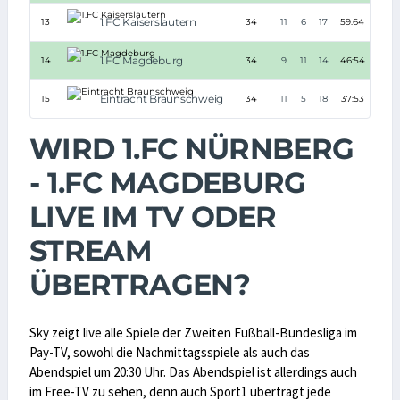
1.FC Kaiserslautern
13
34
11
6
17
59:64
-5
1.FC Magdeburg
14
34
9
11
14
46:54
-8
Eintracht Braunschweig
15
34
11
5
18
37:53
-16
WIRD 1.FC NÜRNBERG
- 1.FC MAGDEBURG
LIVE IM TV ODER
STREAM
ÜBERTRAGEN?
Sky zeigt live alle Spiele der Zweiten Fußball-Bundesliga im
Pay-TV, sowohl die Nachmittagsspiele als auch das
Abendspiel um 20:30 Uhr. Das Abendspiel ist allerdings auch
im Free-TV zu sehen, denn auch Sport1 überträgt jede