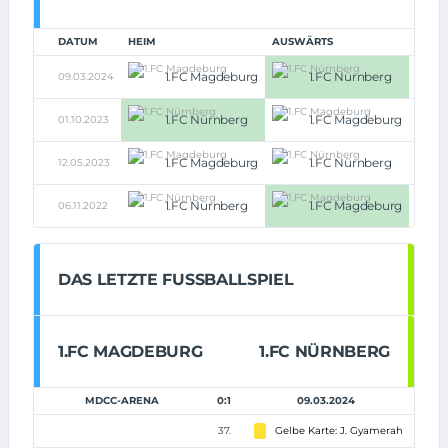
DATUM
HEIM
AUSWÄRTS
1.FC Magdeburg
1.FC Nürnberg
09.03.2024
0:1
1.FC Nürnberg
1.FC Magdeburg
01.10.2023
1:0
1.FC Magdeburg
1.FC Nürnberg
12.05.2023
2:2
1.FC Nürnberg
1.FC Magdeburg
06.11.2022
1:2
DAS LETZTE FUSSBALLSPIEL
1.FC MAGDEBURG
1.FC NÜRNBERG
MDCC-ARENA
0:1
09.03.2024
37.
Gelbe Karte: J. Gyamerah