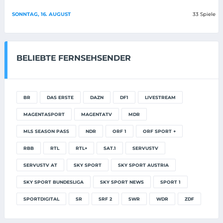
SONNTAG, 16. AUGUST
33 Spiele
BELIEBTE FERNSEHSENDER
BR
DAS ERSTE
DAZN
DF1
LIVESTREAM
MAGENTASPORT
MAGENTATV
MDR
MLS SEASON PASS
NDR
ORF 1
ORF SPORT +
RBB
RTL
RTL+
SAT.1
SERVUSTV
SERVUSTV AT
SKY SPORT
SKY SPORT AUSTRIA
SKY SPORT BUNDESLIGA
SKY SPORT NEWS
SPORT 1
SPORTDIGITAL
SR
SRF 2
SWR
WDR
ZDF