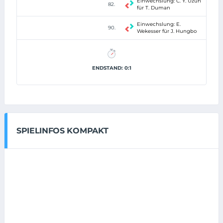
Einwechslung: C. Y. Uzun
82.
für T. Duman
Einwechslung: E.
90.
Wekesser für J. Hungbo
ENDSTAND: 0:1
SPIELINFOS KOMPAKT