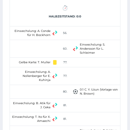
HALBZEITSTAND: 0:0
Einwechslung: A. Conde
56.
für H. Bockhorn
Einwechslung: S.
60.
Andersson für L.
Schleimer
Gelbe Karte: T. Muller
77.
Einwechslung: A.
Nollenberger für E.
77.
Kuhinja
0:1 C. Y. Uzun (Vorlage von
80.
N. Brown)
Einwechslung: B. Atik für
81.
J. Ceka
Einwechslung: T. Ito für X.
81.
Amaechi