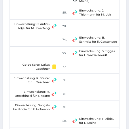
Maina)
Einwechslung: J.
59.
Thielmann für M. Uth
Einwechslung: C. Antwi-
70.
Adjei für M. Kwarteng
Einwechslung: B.
74.
Schmitz für R. Carstensen
Einwechslung: S. Tigges
75.
für L. Waldschmidt
Gelbe Karte: Lukas
77.
Daschner
Einwechslung: P. Förster
81.
für L. Daschner
Einwechslung: M.
81.
Broschinski für T. Asano
Einwechslung: Gonçalo
81.
Paciência für P. Hofmann
Einwechslung: F. Alidou
88.
für L. Maina