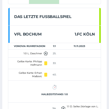
DAS LETZTE FUSSBALLSPIEL
VFL BOCHUM
1.FC KÖLN
VONOVIA RUHRSTADION
1:1
11.11.2023
1:0 L. Daschner
25.
Gelbe Karte: Philipp
33.
Hofmann
Gelbe Karte: Erhan
40.
Mašovic
HALBZEITSTAND: 1:0
1:1 D. Selke (Vorlage von L.
54.