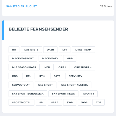
SAMSTAG, 15. AUGUST
29 Spiele
BELIEBTE FERNSEHSENDER
BR
DAS ERSTE
DAZN
DF1
LIVESTREAM
MAGENTASPORT
MAGENTATV
MDR
MLS SEASON PASS
NDR
ORF 1
ORF SPORT +
RBB
RTL
RTL+
SAT.1
SERVUSTV
SERVUSTV AT
SKY SPORT
SKY SPORT AUSTRIA
SKY SPORT BUNDESLIGA
SKY SPORT NEWS
SPORT 1
SPORTDIGITAL
SR
SRF 2
SWR
WDR
ZDF