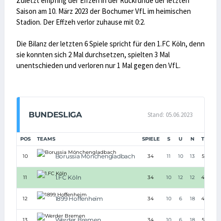
Zuletzt empfing der Effzeh in der Rückrunde der letzten
Saison am 10. März 2023 der Bochumer VfL im heimischen
Stadion. Der Effzeh verlor zuhause mit 0:2.
Die Bilanz der letzten 6 Spiele spricht für den 1.FC Köln, denn
sie konnten sich 2 Mal durchsetzen, spielten 3 Mal
unentschieden und verloren nur 1 Mal gegen den VfL.
BUNDESLIGA
Stand: 05.06.2023
POS
TEAMS
SPIELE
S
U
N
TORE
Borussia Mönchengladbach
10
34
11
10
13
52:55
1.FC Köln
11
34
10
12
12
49:54
1899 Hoffenheim
12
34
10
6
18
48:57
Werder Bremen
13
34
10
6
18
51:64