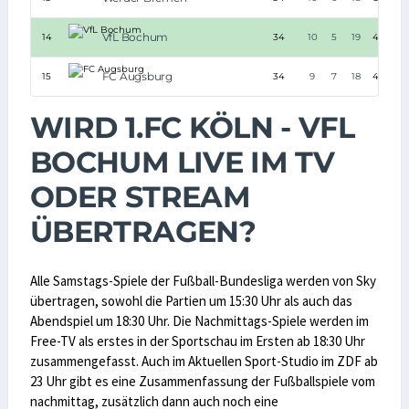
VfL Bochum
14
34
10
5
19
40:72
FC Augsburg
15
34
9
7
18
42:63
WIRD 1.FC KÖLN - VFL
BOCHUM LIVE IM TV
ODER STREAM
ÜBERTRAGEN?
Alle Samstags-Spiele der Fußball-Bundesliga werden von Sky
übertragen, sowohl die Partien um 15:30 Uhr als auch das
Abendspiel um 18:30 Uhr. Die Nachmittags-Spiele werden im
Free-TV als erstes in der Sportschau im Ersten ab 18:30 Uhr
zusammengefasst. Auch im Aktuellen Sport-Studio im ZDF ab
23 Uhr gibt es eine Zusammenfassung der Fußballspiele vom
nachmittag, zusätzlich dann auch noch eine