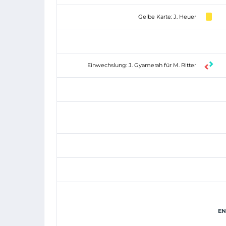
Gelbe Karte: J. Heuer
Einwechslung: J. Gyamerah für M. Ritter
EN