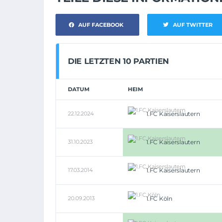
AUF FACEBOOK
AUF TWITTER
DIE LETZTEN 10 PARTIEN
DATUM
HEIM
22.12.2024
1.FC Kaiserslautern
31.10.2023
1.FC Kaiserslautern
17.03.2014
1.FC Kaiserslautern
20.09.2013
1.FC Köln