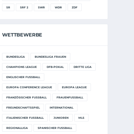
SR
SRF 2
SWR
WDR
ZDF
WETTBEWERBE
BUNDESLIGA
BUNDESLIGA FRAUEN
CHAMPIONS LEAGUE
DFB-POKAL
DRITTE LIGA
ENGLISCHER FUSSBALL
EUROPA CONFERENCE LEAGUE
EUROPA LEAGUE
FRANZÖSISCHER FUSSBALL
FRAUENFUSSBALL
FREUNDSCHAFTSSPIEL
INTERNATIONAL
ITALIENISCHER FUSSBALL
JUNIOREN
MLS
REGIONALLIGA
SPANISCHER FUSSBALL