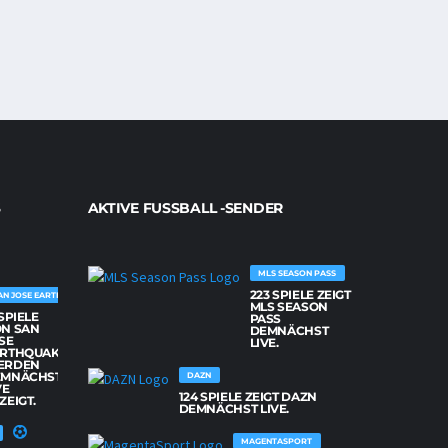
AKTIVE FUSSBALL -SENDER
MLS SEASON PASS
223 SPIELE ZEIGT
AN JOSE EARTHQUAKES
MLS SEASON
 SPIELE
PASS
N SAN
DEMNÄCHST
SE
LIVE.
RTHQUAKES
ERDEN
EMNÄCHST
DAZN
VE
124 SPIELE ZEIGT DAZN
ZEIGT.
DEMNÄCHST LIVE.
MAGENTASPORT