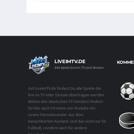
LIVEIMTV.DE
KOMMEN
Alle Spiele live im TV und Stream
Auf LiveimTV.de findest Du alle Spiele die
live im TV oder Stream übertragen werden.
Neben den deutschen TV-Sendern findest
Du hier auch Streams von Youtube etc.
sowie Fernsehsender aus dem
benachbarten Ausland. Und das nicht nur für
Fußball, sondern auch für andere