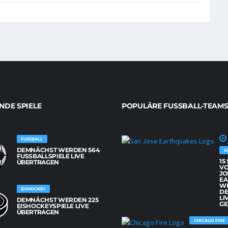
DE SPIELE
POPULÄRE FUSSBALL-TEAMS
FUSSBALL
DEMNÄCHST WERDEN 564
S
FUSSBALLSPIELE LIVE Ü
15
BERTRAGEN
VO
JO
EA
W
EISHOCKEY
D
LI
DEMNÄCHST WERDEN 225
GE
EISHOCKEYSPIELE LIVE
ÜBERTRAGEN
CHICAGO FIRE