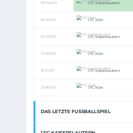
05.04.2013
1.FC Kaiserslautern
26.10.2012
1.FC Köln
05.02.2012
1.FC Kaiserslautern
20.08.2011
1.FC Köln
16.01.2011
1.FC Kaiserslautern
21.08.2010
1.FC Köln
DAS LETZTE FUSSBALLSPIEL
1.FC KAISERSLAUTERN