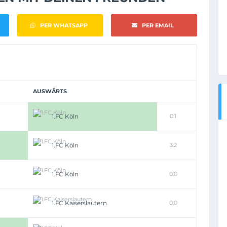
PER WHATSAPP
PER EMAIL
AUSWÄRTS
1.FC Köln
0:1
1.FC Köln
3:2
1.FC Köln
0:0
1.FC Kaiserslautern
0:0