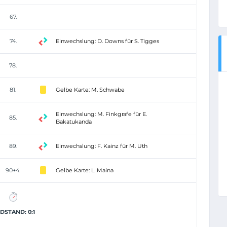
67.
74.
Einwechslung: D. Downs für S. Tigges
78.
81.
Gelbe Karte: M. Schwabe
Einwechslung: M. Finkgrafe für E.
85.
Bakatukanda
89.
Einwechslung: F. Kainz für M. Uth
90+4.
Gelbe Karte: L. Maina
DSTAND: 0:1