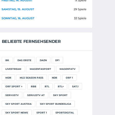
FREITAG, 14. AUGUST
9 Spiele
SAMSTAG, 15. AUGUST
29 Spiele
SONNTAG, 16. AUGUST
33 Spiele
BELIEBTE FERNSEHSENDER
BR
DAS ERSTE
DAZN
DF1
LIVESTREAM
MAGENTASPORT
MAGENTATV
MDR
MLS SEASON PASS
NDR
ORF 1
ORF SPORT +
RBB
RTL
RTL+
SAT.1
SERVUSTV
SERVUSTV AT
SKY SPORT
SKY SPORT AUSTRIA
SKY SPORT BUNDESLIGA
SKY SPORT NEWS
SPORT 1
SPORTDIGITAL