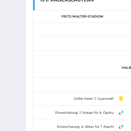
FRITZ-WALTER-STADION
HALBZ
Gelbe Karte: J. Gyamerah
Einwechslung: J. Mause für A. Opoku
Einwechslung: A. Afeez für T. Raschl