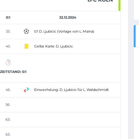
0:1
22.12.2024
33.
0:1 D. Ljubicic (Vorlage von L. Maina)
40.
Gelbe Karte: D. Ljubicic
EITSTAND: 0:1
46.
Einwechslung: D. Ljubicic für L. Waldschmidt
56.
63.
63.