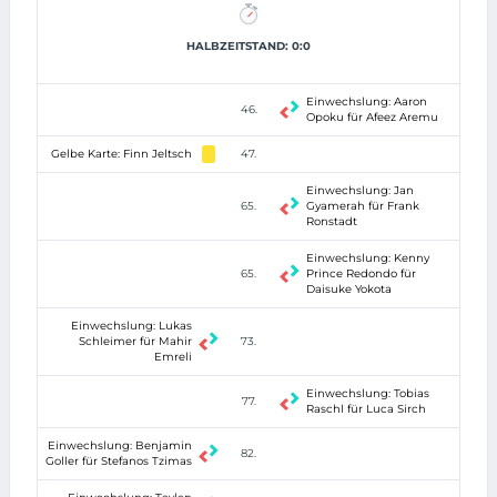
HALBZEITSTAND: 0:0
Einwechslung: Aaron
46.
Opoku für Afeez Aremu
Gelbe Karte: Finn Jeltsch
47.
Einwechslung: Jan
65.
Gyamerah für Frank
Ronstadt
Einwechslung: Kenny
65.
Prince Redondo für
Daisuke Yokota
Einwechslung: Lukas
Schleimer für Mahir
73.
Emreli
Einwechslung: Tobias
77.
Raschl für Luca Sirch
Einwechslung: Benjamin
82.
Goller für Stefanos Tzimas