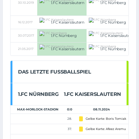
1.FC Kaiserslautern
1.FC Nürnberg
30.10.2019
1.FC Kaiserslautern
1.FC Nürnberg
16.12.2017
1.FC Nürnberg
1.FC Kaiserslautern
30.07.2017
1.FC Kaiserslautern
1.FC Nürnberg
21.05.2017
DAS LETZTE FUSSBALLSPIEL
1.FC NÜRNBERG
1.FC KAISERSLAUTERN
MAX-MORLOCK-STADION
0:0
08.11.2024
28.
Gelbe Karte: Boris Tomiak
37.
Gelbe Karte: Afeez Aremu