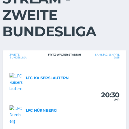
ZWEITE
BUNDESLIGA
ZWEITE
FRITZ-WALTER-STADION
SAMSTAG, 12. APRIL
BUNDESLIGA
2025
1.FC KAISERSLAUTERN
20:30
UHR
1.FC NÜRNBERG