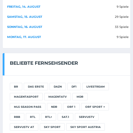
FREITAG, 14. AUGUST
9 Spiele
SAMSTAG, 15. AUGUST
29 Spiele
SONNTAG, 16. AUGUST
33 Spiele
MONTAG, 17. AUGUST
9 Spiele
BELIEBTE FERNSEHSENDER
BR
DAS ERSTE
DAZN
DF1
LIVESTREAM
MAGENTASPORT
MAGENTATV
MDR
MLS SEASON PASS
NDR
ORF 1
ORF SPORT +
RBB
RTL
RTL+
SAT.1
SERVUSTV
SERVUSTV AT
SKY SPORT
SKY SPORT AUSTRIA