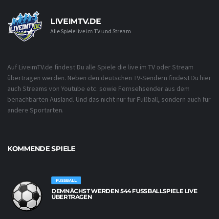
LIVEIMTV.DE
Alle Spiele live im TV und Stream
Auf LiveimTV.de findest Du alle Spiele die live im TV oder Stream
übertragen werden. Neben den deutschen TV-Sendern findest Du hier
auch Streams von Youtube etc. sowie Fernsehsender aus dem
benachbarten Ausland. Und das nicht nur für Fußball, sondern auch für
andere Sportarten.
KOMMENDE SPIELE
FUSSBALL
DEMNÄCHST WERDEN 544 FUSSBALLSPIELE LIVE Ü
BERTRAGEN