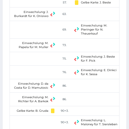
57.
Gelbe Karte: J. Beste
Einwechslung: J.
63.
Burkardt für K. Onisiwo
Einwechslung: M.
69.
Pieringer für N.
Theuerkauf
Einwechslung: M.
73.
Papela für M. Muller
Einwechslung: J. Beste
75.
für F. Pick
Einwechslung: E. Dinkci
76.
für K. Sessa
Einwechslung: D. da
86.
Costa für D. Mamutovic
Einwechslung: M.
86.
Richter für A. Barkok
Gelbe Karte: B. Gruda
90+3.
Einwechslung: L.
90+3.
Maloney für T. Siersleben