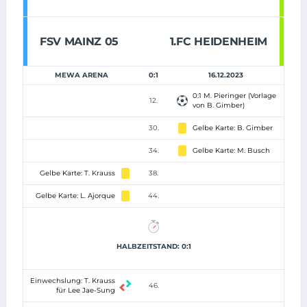
FSV MAINZ 05
1.FC HEIDENHEIM
MEWA ARENA
0:1
16.12.2023
0:1 M. Pieringer (Vorlage
12.
von B. Gimber)
30.
Gelbe Karte: B. Gimber
34.
Gelbe Karte: M. Busch
Gelbe Karte: T. Krauss
38.
Gelbe Karte: L. Ajorque
44.
HALBZEITSTAND: 0:1
Einwechslung: T. Krauss
46.
für Lee Jae-Sung