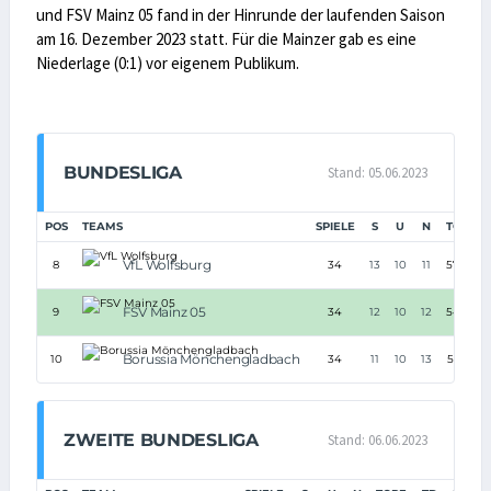
und FSV Mainz 05 fand in der Hinrunde der laufenden Saison
am 16. Dezember 2023 statt. Für die Mainzer gab es eine
Niederlage (0:1) vor eigenem Publikum.
BUNDESLIGA
Stand: 05.06.2023
POS
TEAMS
SPIELE
S
U
N
TORE
VfL Wolfsburg
8
34
13
10
11
57:48
FSV Mainz 05
9
34
12
10
12
54:55
Borussia Mönchengladbach
10
34
11
10
13
52:55
ZWEITE BUNDESLIGA
Stand: 06.06.2023