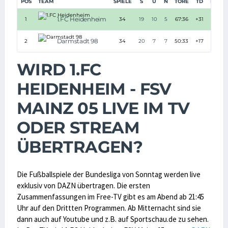
POS
TEAM
SPIELE
S
U
N
TORE
TD
PUNK
1.FC Heidenheim
1
34
19
10
5
67:36
+31
67
Darmstadt 98
2
34
20
7
7
50:33
+17
67
WIRD 1.FC
HEIDENHEIM - FSV
MAINZ 05 LIVE IM TV
ODER STREAM
ÜBERTRAGEN?
Die Fußballspiele der Bundesliga von Sonntag werden live
exklusiv von DAZN übertragen. Die ersten
Zusammenfassungen im Free-TV gibt es am Abend ab 21:45
Uhr auf den Drittten Programmen. Ab Mitternacht sind sie
dann auch auf Youtube und z.B. auf Sportschau.de zu sehen.