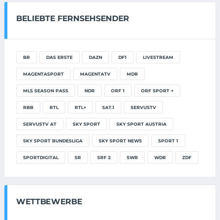
BELIEBTE FERNSEHSENDER
BR
DAS ERSTE
DAZN
DF1
LIVESTREAM
MAGENTASPORT
MAGENTATV
MDR
MLS SEASON PASS
NDR
ORF 1
ORF SPORT +
RBB
RTL
RTL+
SAT.1
SERVUSTV
SERVUSTV AT
SKY SPORT
SKY SPORT AUSTRIA
SKY SPORT BUNDESLIGA
SKY SPORT NEWS
SPORT 1
SPORTDIGITAL
SR
SRF 2
SWR
WDR
ZDF
WETTBEWERBE