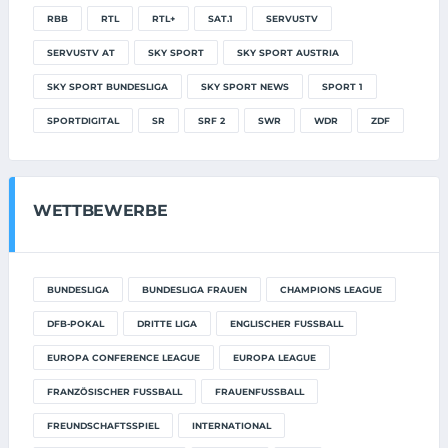
RBB
RTL
RTL+
SAT.1
SERVUSTV
SERVUSTV AT
SKY SPORT
SKY SPORT AUSTRIA
SKY SPORT BUNDESLIGA
SKY SPORT NEWS
SPORT 1
SPORTDIGITAL
SR
SRF 2
SWR
WDR
ZDF
WETTBEWERBE
BUNDESLIGA
BUNDESLIGA FRAUEN
CHAMPIONS LEAGUE
DFB-POKAL
DRITTE LIGA
ENGLISCHER FUSSBALL
EUROPA CONFERENCE LEAGUE
EUROPA LEAGUE
FRANZÖSISCHER FUSSBALL
FRAUENFUSSBALL
FREUNDSCHAFTSSPIEL
INTERNATIONAL