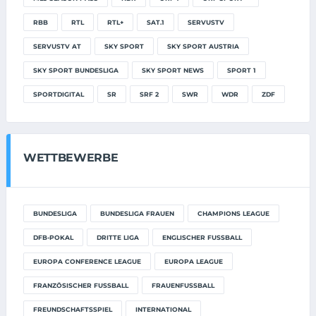
RBB
RTL
RTL+
SAT.1
SERVUSTV
SERVUSTV AT
SKY SPORT
SKY SPORT AUSTRIA
SKY SPORT BUNDESLIGA
SKY SPORT NEWS
SPORT 1
SPORTDIGITAL
SR
SRF 2
SWR
WDR
ZDF
WETTBEWERBE
BUNDESLIGA
BUNDESLIGA FRAUEN
CHAMPIONS LEAGUE
DFB-POKAL
DRITTE LIGA
ENGLISCHER FUSSBALL
EUROPA CONFERENCE LEAGUE
EUROPA LEAGUE
FRANZÖSISCHER FUSSBALL
FRAUENFUSSBALL
FREUNDSCHAFTSSPIEL
INTERNATIONAL