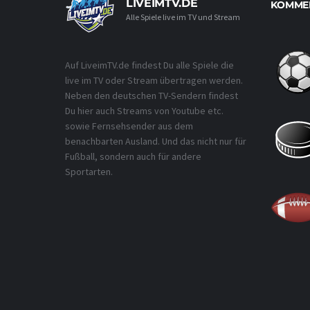
LIVEIMTV.DE
KOMMEN
Alle Spiele live im TV und Stream
Auf LiveimTV.de findest Du alle Spiele die
live im TV oder Stream übertragen werden.
Neben den deutschen TV-Sendern findest
Du hier auch Streams von Youtube etc.
sowie Fernsehsender aus dem
benachbarten Ausland. Und das nicht nur für
Fußball, sondern auch für andere
Sportarten.