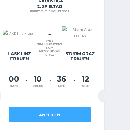
FRAUENLIGA
2. SPIELTAG
FREITAG, 7. AUGUST 2026
-
17:55
TRAININGSZENT
RUM
MESSENDORF
LASK LINZ
STURM GRAZ
GRAZ
FRAUEN
FRAUEN
00
10
36
12
DAYS
HOURS
MINS
SECS
ANZEIGEN