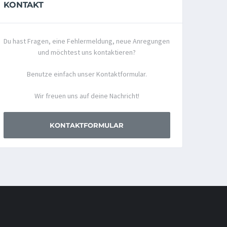
KONTAKT
Du hast Fragen, eine Fehlermeldung, neue Anregungen
und möchtest uns kontaktieren?
Benutze einfach unser Kontaktformular.
Wir freuen uns auf deine Nachricht!
KONTAKTFORMULAR