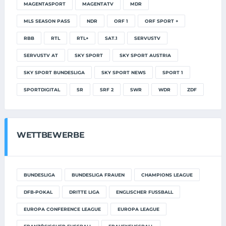
MAGENTASPORT
MAGENTATV
MDR
MLS SEASON PASS
NDR
ORF 1
ORF SPORT +
RBB
RTL
RTL+
SAT.1
SERVUSTV
SERVUSTV AT
SKY SPORT
SKY SPORT AUSTRIA
SKY SPORT BUNDESLIGA
SKY SPORT NEWS
SPORT 1
SPORTDIGITAL
SR
SRF 2
SWR
WDR
ZDF
WETTBEWERBE
BUNDESLIGA
BUNDESLIGA FRAUEN
CHAMPIONS LEAGUE
DFB-POKAL
DRITTE LIGA
ENGLISCHER FUSSBALL
EUROPA CONFERENCE LEAGUE
EUROPA LEAGUE