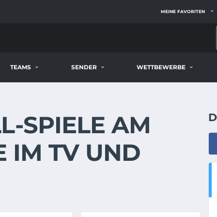
MEINE FAVORITEN
TEAMS
SENDER
WETTBEWERBE
-SPIELE AM 2
D
 IM TV UND S