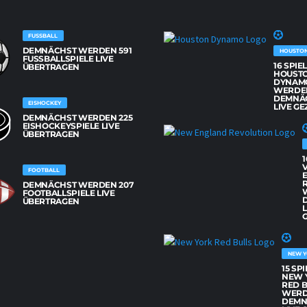
FUSSBALL
DEMNÄCHST WERDEN 591
HOUSTO
FUSSBALLSPIELE LIVE Ü
16 SPIE
BERTRAGEN
HOUST
DYNAM
WERDE
DEMNÄ
EISHOCKEY
LIVE GE
DEMNÄCHST WERDEN 225
EISHOCKEYSPIELE LIVE
ÜBERTRAGEN
1
FOOTBALL
DEMNÄCHST WERDEN 207
FOOTBALLSPIELE LIVE
ÜBERTRAGEN
L
G
NEW Y
15 SP
NEW 
RED 
WER
DEMN