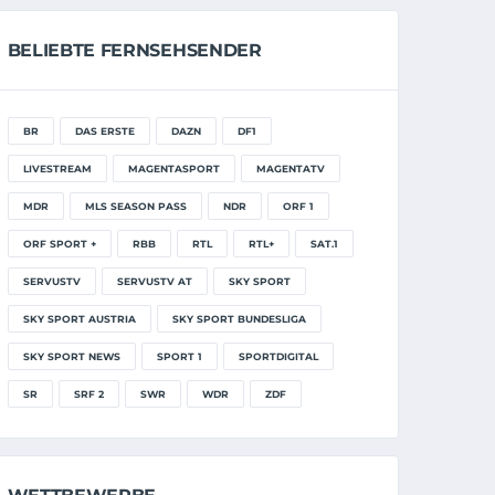
BELIEBTE FERNSEHSENDER
BR
DAS ERSTE
DAZN
DF1
LIVESTREAM
MAGENTASPORT
MAGENTATV
MDR
MLS SEASON PASS
NDR
ORF 1
ORF SPORT +
RBB
RTL
RTL+
SAT.1
SERVUSTV
SERVUSTV AT
SKY SPORT
SKY SPORT AUSTRIA
SKY SPORT BUNDESLIGA
SKY SPORT NEWS
SPORT 1
SPORTDIGITAL
SR
SRF 2
SWR
WDR
ZDF