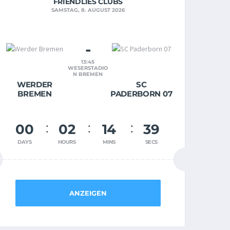
FRIENDLIES CLUBS
SAMSTAG, 8. AUGUST 2026
-
13:45
WESERSTADIO
N BREMEN
WERDER
SC
BREMEN
PADERBORN 07
00
02
14
38
DAYS
HOURS
MINS
SECS
ANZEIGEN