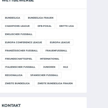
WETTBEWERBE
BUNDESLIGA
BUNDESLIGA FRAUEN
CHAMPIONS LEAGUE
DFB-POKAL
DRITTE LIGA
ENGLISCHER FUSSBALL
EUROPA CONFERENCE LEAGUE
EUROPA LEAGUE
FRANZÖSISCHER FUSSBALL
FRAUENFUSSBALL
FREUNDSCHAFTSSPIEL
INTERNATIONAL
ITALIENISCHER FUSSBALL
JUNIOREN
MLS
REGIONALLIGA
SPANISCHER FUSSBALL
ZWEITE BUNDESLIGA
ZWEITE BUNDESLIGA FRAUEN
KONTAKT