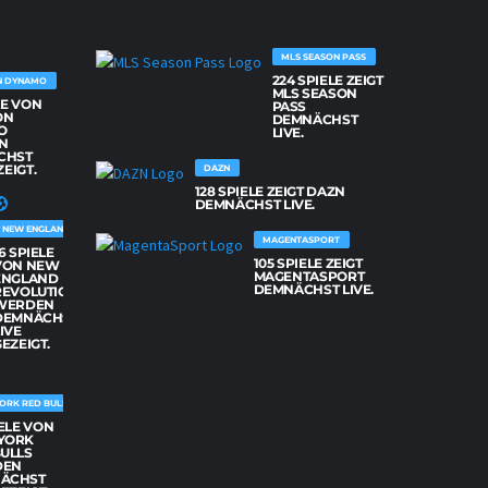
MLS SEASON PASS
224 SPIELE ZEIGT
N DYNAMO
MLS SEASON
LE VON
PASS
ON
DEMNÄCHST
O
LIVE.
N
CHST
ZEIGT.
DAZN
128 SPIELE ZEIGT DAZN
DEMNÄCHST LIVE.
NEW ENGLAND REVOLUTION
MAGENTASPORT
6 SPIELE
105 SPIELE ZEIGT
VON NEW
MAGENTASPORT
ENGLAND
DEMNÄCHST LIVE.
REVOLUTION
WERDEN
DEMNÄCHST
IVE
EZEIGT.
ORK RED BULLS
IELE VON
YORK
BULLS
DEN
ÄCHST