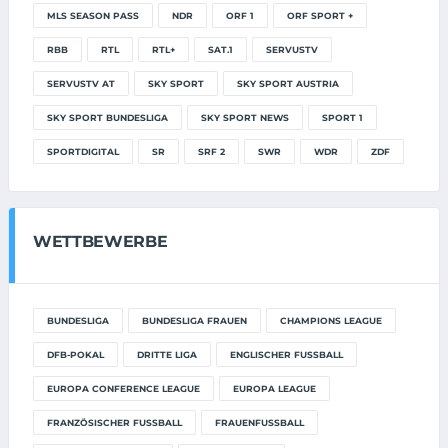
MLS SEASON PASS
NDR
ORF 1
ORF SPORT +
RBB
RTL
RTL+
SAT.1
SERVUSTV
SERVUSTV AT
SKY SPORT
SKY SPORT AUSTRIA
SKY SPORT BUNDESLIGA
SKY SPORT NEWS
SPORT 1
SPORTDIGITAL
SR
SRF 2
SWR
WDR
ZDF
WETTBEWERBE
BUNDESLIGA
BUNDESLIGA FRAUEN
CHAMPIONS LEAGUE
DFB-POKAL
DRITTE LIGA
ENGLISCHER FUSSBALL
EUROPA CONFERENCE LEAGUE
EUROPA LEAGUE
FRANZÖSISCHER FUSSBALL
FRAUENFUSSBALL