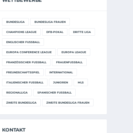
WETTBEWERBE
BUNDESLIGA
BUNDESLIGA FRAUEN
CHAMPIONS LEAGUE
DFB-POKAL
DRITTE LIGA
ENGLISCHER FUSSBALL
EUROPA CONFERENCE LEAGUE
EUROPA LEAGUE
FRANZÖSISCHER FUSSBALL
FRAUENFUSSBALL
FREUNDSCHAFTSSPIEL
INTERNATIONAL
ITALIENISCHER FUSSBALL
JUNIOREN
MLS
REGIONALLIGA
SPANISCHER FUSSBALL
ZWEITE BUNDESLIGA
ZWEITE BUNDESLIGA FRAUEN
KONTAKT