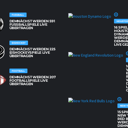
FUSSBALL
DEMNÄCHST WERDEN 591
HOUSTO
FUSSBALLSPIELE LIVE Ü
16 SPIE
BERTRAGEN
HOUST
DYNAM
WERDE
DEMNÄ
EISHOCKEY
LIVE GE
DEMNÄCHST WERDEN 225
EISHOCKEYSPIELE LIVE
ÜBERTRAGEN
1
FOOTBALL
DEMNÄCHST WERDEN 207
FOOTBALLSPIELE LIVE
ÜBERTRAGEN
L
G
NEW Y
15 SP
NEW 
RED 
WER
DEMN