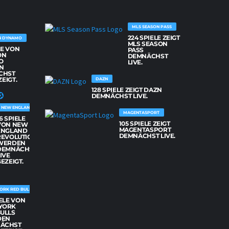
MLS SEASON PASS
224 SPIELE ZEIGT
N DYNAMO
MLS SEASON
LE VON
PASS
ON
DEMNÄCHST
O
LIVE.
N
CHST
ZEIGT.
DAZN
128 SPIELE ZEIGT DAZN
DEMNÄCHST LIVE.
NEW ENGLAND REVOLUTION
MAGENTASPORT
6 SPIELE
105 SPIELE ZEIGT
VON NEW
MAGENTASPORT
ENGLAND
DEMNÄCHST LIVE.
REVOLUTION
WERDEN
DEMNÄCHST
IVE
EZEIGT.
ORK RED BULLS
IELE VON
YORK
BULLS
DEN
ÄCHST