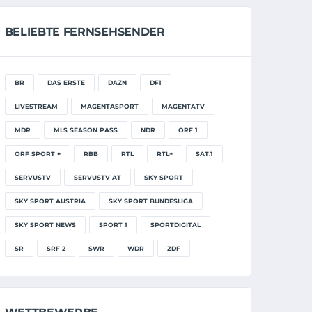
BELIEBTE FERNSEHSENDER
BR
DAS ERSTE
DAZN
DF1
LIVESTREAM
MAGENTASPORT
MAGENTATV
MDR
MLS SEASON PASS
NDR
ORF 1
ORF SPORT +
RBB
RTL
RTL+
SAT.1
SERVUSTV
SERVUSTV AT
SKY SPORT
SKY SPORT AUSTRIA
SKY SPORT BUNDESLIGA
SKY SPORT NEWS
SPORT 1
SPORTDIGITAL
SR
SRF 2
SWR
WDR
ZDF