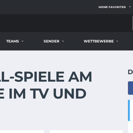
MEINE FAVORITEN
TEAMS
SENDER
WETTBEWERBE
-SPIELE AM 2
D
 IM TV UND S