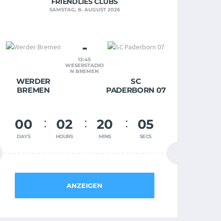
FRIENDLIES CLUBS
SAMSTAG, 8. AUGUST 2026
-
13:45
WESERSTADIO
N BREMEN
WERDER
SC
BREMEN
PADERBORN 07
00
02
20
04
DAYS
HOURS
MINS
SECS
ANZEIGEN