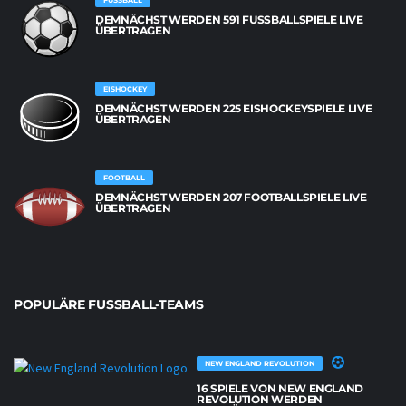
FUSSBALL
DEMNÄCHST WERDEN 591 FUSSBALLSPIELE LIVE Ü
BERTRAGEN
EISHOCKEY
DEMNÄCHST WERDEN 225 EISHOCKEYSPIELE LIVE
ÜBERTRAGEN
FOOTBALL
DEMNÄCHST WERDEN 207 FOOTBALLSPIELE LIVE
ÜBERTRAGEN
POPULÄRE FUSSBALL-TEAMS
NEW ENGLAND REVOLUTION
16 SPIELE VON NEW ENGLAND
REVOLUTION WERDEN