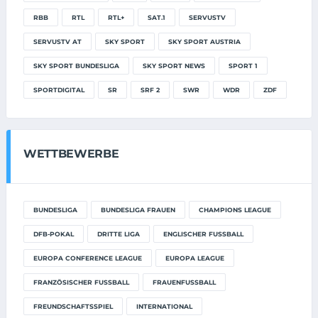
RBB
RTL
RTL+
SAT.1
SERVUSTV
SERVUSTV AT
SKY SPORT
SKY SPORT AUSTRIA
SKY SPORT BUNDESLIGA
SKY SPORT NEWS
SPORT 1
SPORTDIGITAL
SR
SRF 2
SWR
WDR
ZDF
WETTBEWERBE
BUNDESLIGA
BUNDESLIGA FRAUEN
CHAMPIONS LEAGUE
DFB-POKAL
DRITTE LIGA
ENGLISCHER FUSSBALL
EUROPA CONFERENCE LEAGUE
EUROPA LEAGUE
FRANZÖSISCHER FUSSBALL
FRAUENFUSSBALL
FREUNDSCHAFTSSPIEL
INTERNATIONAL