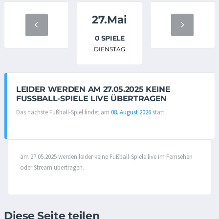
27.Mai
0 SPIELE
DIENSTAG
LEIDER WERDEN AM 27.05.2025 KEINE
FUSSBALL-SPIELE LIVE ÜBERTRAGEN
Das nächste Fußball-Spiel findet am
08. August 2026
statt.
am 27.05.2025 werden leider keine Fußball-Spiele live im Fernsehen
oder Stream übertragen.
Diese Seite teilen