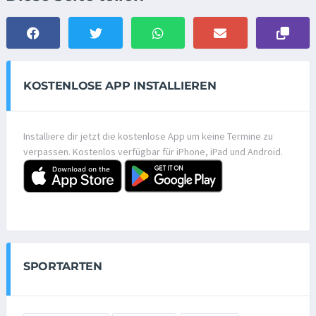
KOSTENLOSE APP INSTALLIEREN
Installiere dir jetzt die kostenlose App um keine Termine zu
verpassen. Kostenlos verfügbar für iPhone, iPad und Android.
SPORTARTEN