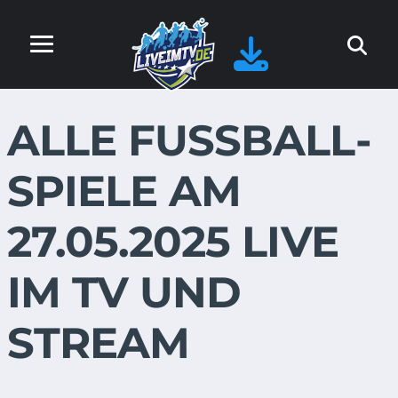
ALLE FUSSBALL-S
PIELE AM 2
7.05.2025 LIVE I
M TV UND S
TREAM