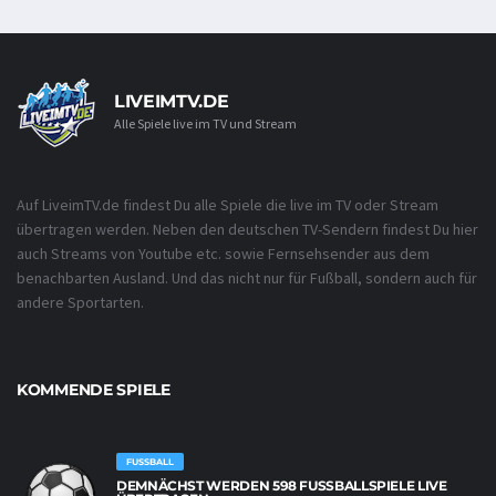
LIVEIMTV.DE
Alle Spiele live im TV und Stream
Auf LiveimTV.de findest Du alle Spiele die live im TV oder Stream
übertragen werden. Neben den deutschen TV-Sendern findest Du hier
auch Streams von Youtube etc. sowie Fernsehsender aus dem
benachbarten Ausland. Und das nicht nur für Fußball, sondern auch für
andere Sportarten.
KOMMENDE SPIELE
FUSSBALL
DEMNÄCHST WERDEN 598 FUSSBALLSPIELE LIVE Ü