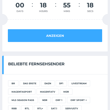
00
18
55
18
DAYS
HOURS
MINS
SECS
ANZEIGEN
BELIEBTE FERNSEHSENDER
BR
DAS ERSTE
DAZN
DF1
LIVESTREAM
MAGENTASPORT
MAGENTATV
MDR
MLS SEASON PASS
NDR
ORF 1
ORF SPORT +
RBB
RTL
RTL+
SAT.1
SERVUSTV