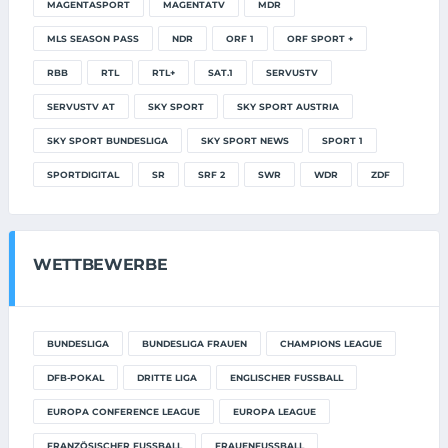
MAGENTASPORT
MAGENTATV
MDR
MLS SEASON PASS
NDR
ORF 1
ORF SPORT +
RBB
RTL
RTL+
SAT.1
SERVUSTV
SERVUSTV AT
SKY SPORT
SKY SPORT AUSTRIA
SKY SPORT BUNDESLIGA
SKY SPORT NEWS
SPORT 1
SPORTDIGITAL
SR
SRF 2
SWR
WDR
ZDF
WETTBEWERBE
BUNDESLIGA
BUNDESLIGA FRAUEN
CHAMPIONS LEAGUE
DFB-POKAL
DRITTE LIGA
ENGLISCHER FUSSBALL
EUROPA CONFERENCE LEAGUE
EUROPA LEAGUE
FRANZÖSISCHER FUSSBALL
FRAUENFUSSBALL