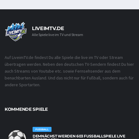
LIVEIMTV.DE
Alle Spiele live im TV und Stream
Auf LiveimTV.de findest Du alle Spiele die live im TV oder Stream
übertragen werden. Neben den deutschen TV-Sendern findest Du hier
auch Streams von Youtube etc. sowie Fernsehsender aus dem
benachbarten Ausland. Und das nicht nur für Fußball, sondern auch für
andere Sportarten.
KOMMENDE SPIELE
FUSSBALL
DEMNÄCHST WERDEN 603 FUSSBALLSPIELE LIVE Ü