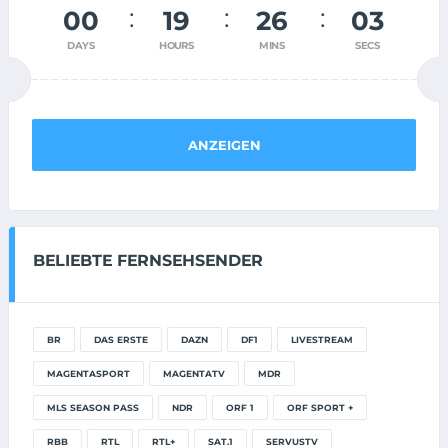
00
19
26
03
DAYS
HOURS
MINS
SECS
ANZEIGEN
BELIEBTE FERNSEHSENDER
BR
DAS ERSTE
DAZN
DF1
LIVESTREAM
MAGENTASPORT
MAGENTATV
MDR
MLS SEASON PASS
NDR
ORF 1
ORF SPORT +
RBB
RTL
RTL+
SAT.1
SERVUSTV