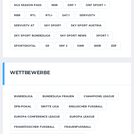
MLS SEASON PASS
NDR
ORF 1
ORF SPORT +
RBB
RTL
RTL+
SAT.1
SERVUSTV
SERVUSTV AT
SKY SPORT
SKY SPORT AUSTRIA
SKY SPORT BUNDESLIGA
SKY SPORT NEWS
SPORT 1
SPORTDIGITAL
SR
SRF 2
SWR
WDR
ZDF
WETTBEWERBE
BUNDESLIGA
BUNDESLIGA FRAUEN
CHAMPIONS LEAGUE
DFB-POKAL
DRITTE LIGA
ENGLISCHER FUSSBALL
EUROPA CONFERENCE LEAGUE
EUROPA LEAGUE
FRANZÖSISCHER FUSSBALL
FRAUENFUSSBALL