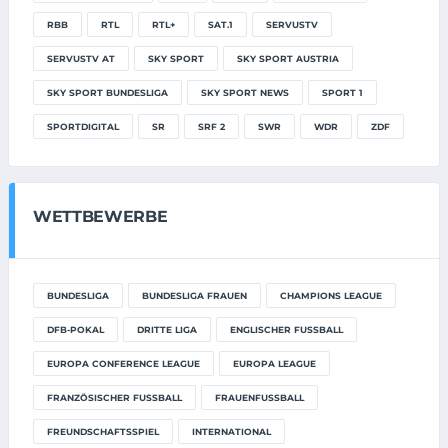
RBB
RTL
RTL+
SAT.1
SERVUSTV
SERVUSTV AT
SKY SPORT
SKY SPORT AUSTRIA
SKY SPORT BUNDESLIGA
SKY SPORT NEWS
SPORT 1
SPORTDIGITAL
SR
SRF 2
SWR
WDR
ZDF
WETTBEWERBE
BUNDESLIGA
BUNDESLIGA FRAUEN
CHAMPIONS LEAGUE
DFB-POKAL
DRITTE LIGA
ENGLISCHER FUSSBALL
EUROPA CONFERENCE LEAGUE
EUROPA LEAGUE
FRANZÖSISCHER FUSSBALL
FRAUENFUSSBALL
FREUNDSCHAFTSSPIEL
INTERNATIONAL