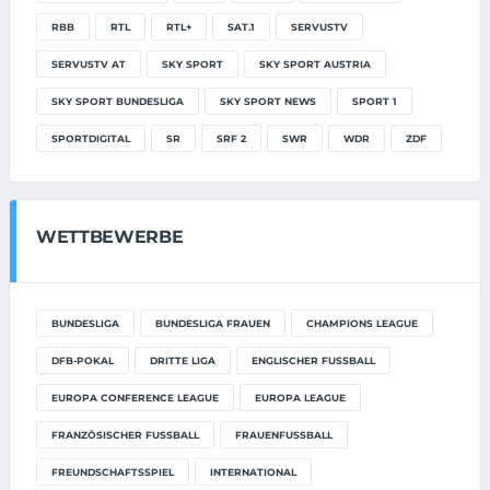
RBB
RTL
RTL+
SAT.1
SERVUSTV
SERVUSTV AT
SKY SPORT
SKY SPORT AUSTRIA
SKY SPORT BUNDESLIGA
SKY SPORT NEWS
SPORT 1
SPORTDIGITAL
SR
SRF 2
SWR
WDR
ZDF
WETTBEWERBE
BUNDESLIGA
BUNDESLIGA FRAUEN
CHAMPIONS LEAGUE
DFB-POKAL
DRITTE LIGA
ENGLISCHER FUSSBALL
EUROPA CONFERENCE LEAGUE
EUROPA LEAGUE
FRANZÖSISCHER FUSSBALL
FRAUENFUSSBALL
FREUNDSCHAFTSSPIEL
INTERNATIONAL