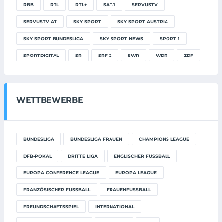
RBB
RTL
RTL+
SAT.1
SERVUSTV
SERVUSTV AT
SKY SPORT
SKY SPORT AUSTRIA
SKY SPORT BUNDESLIGA
SKY SPORT NEWS
SPORT 1
SPORTDIGITAL
SR
SRF 2
SWR
WDR
ZDF
WETTBEWERBE
BUNDESLIGA
BUNDESLIGA FRAUEN
CHAMPIONS LEAGUE
DFB-POKAL
DRITTE LIGA
ENGLISCHER FUSSBALL
EUROPA CONFERENCE LEAGUE
EUROPA LEAGUE
FRANZÖSISCHER FUSSBALL
FRAUENFUSSBALL
FREUNDSCHAFTSSPIEL
INTERNATIONAL