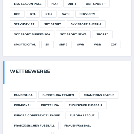
MLS SEASON PASS
NDR
ORF 1
ORF SPORT +
RBB
RTL
RTL+
SAT.1
SERVUSTV
SERVUSTV AT
SKY SPORT
SKY SPORT AUSTRIA
SKY SPORT BUNDESLIGA
SKY SPORT NEWS
SPORT 1
SPORTDIGITAL
SR
SRF 2
SWR
WDR
ZDF
WETTBEWERBE
BUNDESLIGA
BUNDESLIGA FRAUEN
CHAMPIONS LEAGUE
DFB-POKAL
DRITTE LIGA
ENGLISCHER FUSSBALL
EUROPA CONFERENCE LEAGUE
EUROPA LEAGUE
FRANZÖSISCHER FUSSBALL
FRAUENFUSSBALL