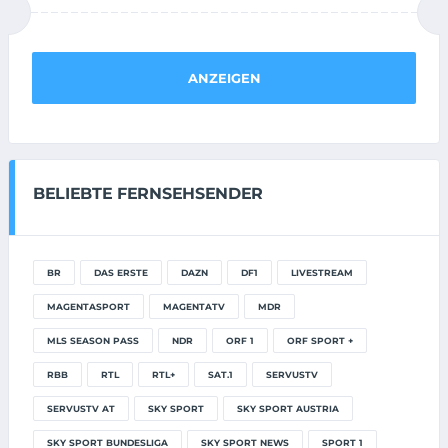
ANZEIGEN
BELIEBTE FERNSEHSENDER
BR
DAS ERSTE
DAZN
DF1
LIVESTREAM
MAGENTASPORT
MAGENTATV
MDR
MLS SEASON PASS
NDR
ORF 1
ORF SPORT +
RBB
RTL
RTL+
SAT.1
SERVUSTV
SERVUSTV AT
SKY SPORT
SKY SPORT AUSTRIA
SKY SPORT BUNDESLIGA
SKY SPORT NEWS
SPORT 1