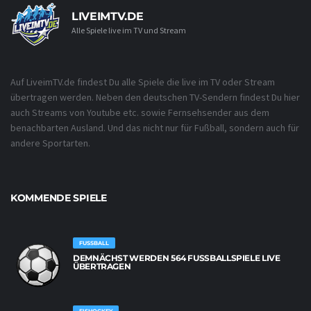
LIVEIMTV.DE
Alle Spiele live im TV und Stream
Auf LiveimTV.de findest Du alle Spiele die live im TV oder Stream
übertragen werden. Neben den deutschen TV-Sendern findest Du hier
auch Streams von Youtube etc. sowie Fernsehsender aus dem
benachbarten Ausland. Und das nicht nur für Fußball, sondern auch für
andere Sportarten.
KOMMENDE SPIELE
FUSSBALL
DEMNÄCHST WERDEN 564 FUSSBALLSPIELE LIVE Ü
BERTRAGEN
EISHOCKEY