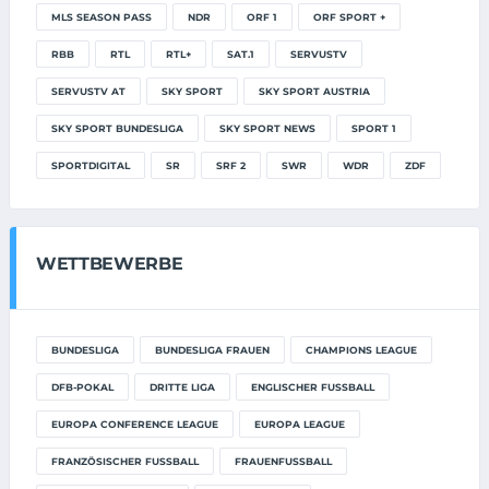
MLS SEASON PASS
NDR
ORF 1
ORF SPORT +
RBB
RTL
RTL+
SAT.1
SERVUSTV
SERVUSTV AT
SKY SPORT
SKY SPORT AUSTRIA
SKY SPORT BUNDESLIGA
SKY SPORT NEWS
SPORT 1
SPORTDIGITAL
SR
SRF 2
SWR
WDR
ZDF
WETTBEWERBE
BUNDESLIGA
BUNDESLIGA FRAUEN
CHAMPIONS LEAGUE
DFB-POKAL
DRITTE LIGA
ENGLISCHER FUSSBALL
EUROPA CONFERENCE LEAGUE
EUROPA LEAGUE
FRANZÖSISCHER FUSSBALL
FRAUENFUSSBALL