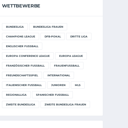
WETTBEWERBE
BUNDESLIGA
BUNDESLIGA FRAUEN
CHAMPIONS LEAGUE
DFB-POKAL
DRITTE LIGA
ENGLISCHER FUSSBALL
EUROPA CONFERENCE LEAGUE
EUROPA LEAGUE
FRANZÖSISCHER FUSSBALL
FRAUENFUSSBALL
FREUNDSCHAFTSSPIEL
INTERNATIONAL
ITALIENISCHER FUSSBALL
JUNIOREN
MLS
REGIONALLIGA
SPANISCHER FUSSBALL
ZWEITE BUNDESLIGA
ZWEITE BUNDESLIGA FRAUEN