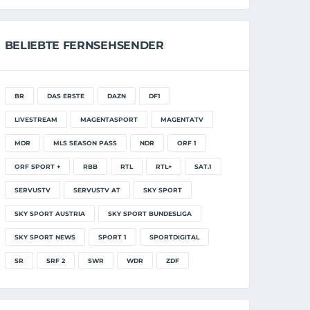
BELIEBTE FERNSEHSENDER
BR
DAS ERSTE
DAZN
DF1
LIVESTREAM
MAGENTASPORT
MAGENTATV
MDR
MLS SEASON PASS
NDR
ORF 1
ORF SPORT +
RBB
RTL
RTL+
SAT.1
SERVUSTV
SERVUSTV AT
SKY SPORT
SKY SPORT AUSTRIA
SKY SPORT BUNDESLIGA
SKY SPORT NEWS
SPORT 1
SPORTDIGITAL
SR
SRF 2
SWR
WDR
ZDF