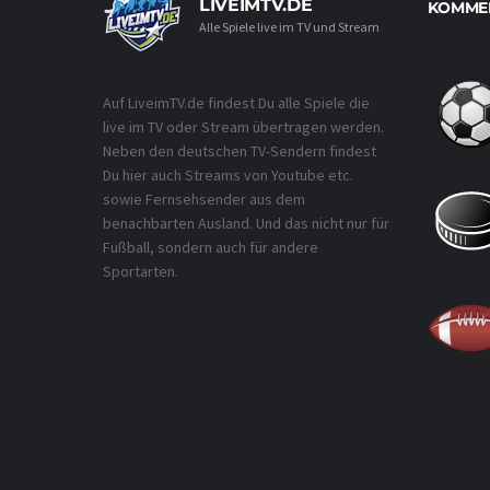
LIVEIMTV.DE
KOMMEN
Alle Spiele live im TV und Stream
Auf LiveimTV.de findest Du alle Spiele die
live im TV oder Stream übertragen werden.
Neben den deutschen TV-Sendern findest
Du hier auch Streams von Youtube etc.
sowie Fernsehsender aus dem
benachbarten Ausland. Und das nicht nur für
Fußball, sondern auch für andere
Sportarten.