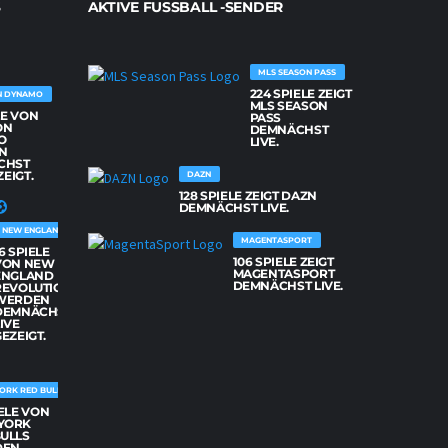
AKTIVE FUSSBALL -SENDER
MLS SEASON PASS
224 SPIELE ZEIGT
N DYNAMO
MLS SEASON
LE VON
PASS
ON
DEMNÄCHST
O
LIVE.
N
CHST
ZEIGT.
DAZN
128 SPIELE ZEIGT DAZN
DEMNÄCHST LIVE.
NEW ENGLAND REVOLUTION
MAGENTASPORT
6 SPIELE
106 SPIELE ZEIGT
VON NEW
MAGENTASPORT
ENGLAND
DEMNÄCHST LIVE.
REVOLUTION
WERDEN
DEMNÄCHST
IVE
EZEIGT.
ORK RED BULLS
IELE VON
YORK
BULLS
DEN