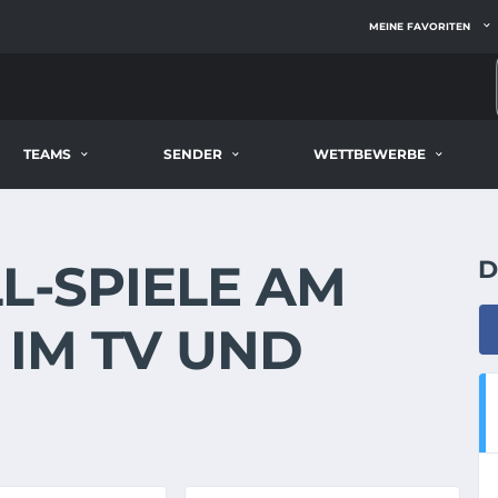
MEINE FAVORITEN
TEAMS
SENDER
WETTBEWERBE
-SPIELE AM 1
D
 IM TV UND S