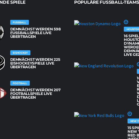
DE SPIELE
POPULÄRE FUSSBALL-TEAMS
FUSSBALL
DEMNÄCHST WERDEN 598
HOUSTO
FUSSBALLSPIELE LIVE Ü
16 SPIE
BERTRAGEN
HOUST
DYNAM
WERDE
DEMNÄ
EISHOCKEY
LIVE GE
DEMNÄCHST WERDEN 225
EISHOCKEYSPIELE LIVE
ÜBERTRAGEN
1
FOOTBALL
DEMNÄCHST WERDEN 207
FOOTBALLSPIELE LIVE
ÜBERTRAGEN
L
G
NEW Y
15 SP
NEW 
RED 
WER