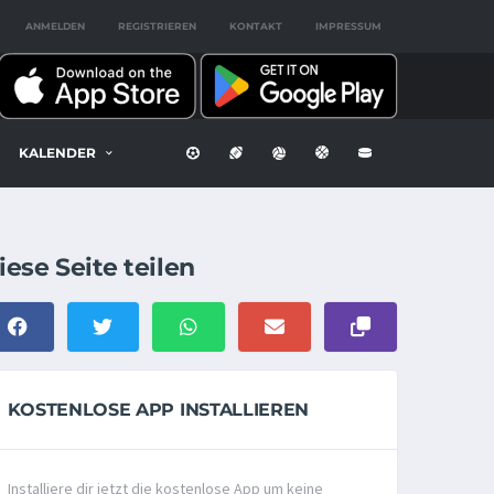
ANMELDEN
REGISTRIEREN
KONTAKT
IMPRESSUM
KALENDER
iese Seite teilen
KOSTENLOSE APP INSTALLIEREN
Installiere dir jetzt die kostenlose App um keine