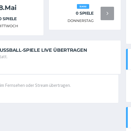
8.Mai
9.MAI
0 SPIELE
0 SPIELE
DONNERSTAG
ITTWOCH
USSBALL-SPIELE LIVE ÜBERTRAGEN
tatt.
ve im Fernsehen oder Stream übertragen.